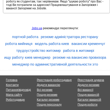
роботу як студентам, так і керівникам. Якщо "шукаю роботу" про Вас -
тоді Ви потрапили за адресою! Працевлаштування в Запоріжжя і
вакансії Запоріжжі на Jobsite.
Jobs.ua
рекомендує переглянути:
портной работа
резюме адміністратора ресторану
робота мийниця
модель работа киев
вакансии кременчуг
трудоустройство житомир
работа в житомирі
ищу работу киев менеджер
резюме на вакансию провизора
менеджер по административной деятельности это
Головна
Реестрація роботодавця
Реестрація шукача
Контакти
Додати вакансію
Додати резюме
Питання/відповіді
Всі резюме
Всі вакансії
Мапа сайту
Пошук резюме
Пошук вакансій
Роботодавцю
Каталог резюме
Каталог вакансій
Пошук персоналу
Пошук роботи