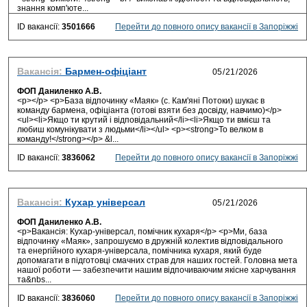
знання комп'юте...
ID вакансії:
3501666
Перейти до повного опису вакансії в Запоріжжі
Вакансія:
Бармен-офіціант
ФОП Даниленко А.В.
<p></p> <p>База відпочинку «Маяк» (с. Кам'яні Потоки) шукає в
команду бармена, офіціанта (готові взяти без досвіду, навчимо)</p>
<ul><li>Якщо ти крутий і відповідальний</li><li>Якщо ти вмієш та
любиш комунікувати з людьми</li></ul> <p><strong>То велком в
команду!</strong></p> &l...
ID вакансії:
3836062
Перейти до повного опису вакансії в Запоріжжі
Вакансія:
Кухар універсал
ФОП Даниленко А.В.
<p>Вакансія: Кухар-універсал, помічник кухаря</p> <p>Ми, база
відпочинку «Маяк», запрошуємо в дружній колектив відповідального
та енергійного кухаря-універсала, помічника кухаря, який буде
допомагати в підготовці смачних страв для наших гостей. Головна мета
нашої роботи — забезпечити нашим відпочиваючим якісне харчування
та&nbs...
ID вакансії:
3836060
Перейти до повного опису вакансії в Запоріжжі