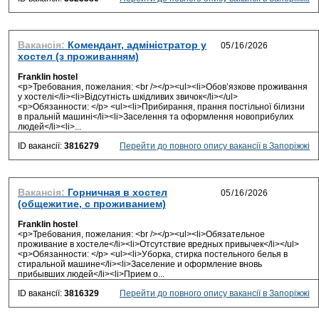
Вакансія:
Комендант, адміністратор у
хостел (з проживанням)
Franklin hostel
<p>Требования, пожелания: <br /></p><ul><li>Обов’язкове проживання
у хостелі</li><li>Відсутність шкідливих звичок</li></ul>
<p>Обязанности: </p> <ul><li>Прибирання, прання постільної білизни
в пральній машині</li><li>Заселення та оформлення новоприбулих
людей</li><li>...
ID вакансії:
3816279
Перейти до повного опису вакансії в Запоріжжі
Вакансія:
Горничная в хостел
(общежитие, c проживанием)
Franklin hostel
<p>Требования, пожелания: <br /></p><ul><li>Обязательное
проживание в хостеле</li><li>Отсутствие вредных привычек</li></ul>
<p>Обязанности: </p> <ul><li>Уборка, стирка постельного белья в
стиральной машине</li><li>Заселение и оформление вновь
прибывших людей</li><li>Прием о...
ID вакансії:
3816329
Перейти до повного опису вакансії в Запоріжжі