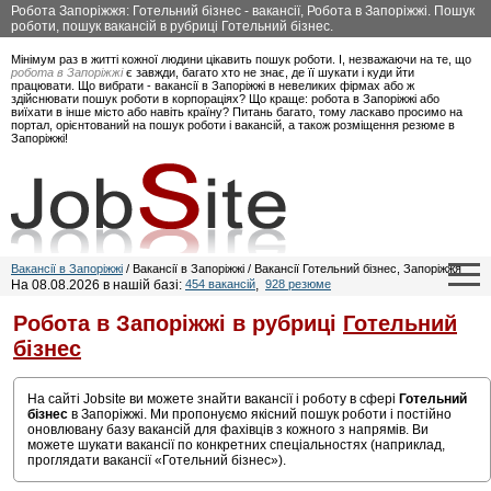
Робота Запоріжжя: Готельний бізнес - вакансії, Робота в Запоріжжі. Пошук
роботи, пошук вакансій в рубриці Готельний бізнес.
Мінімум раз в житті кожної людини цікавить пошук роботи. І, незважаючи на те, що
робота в Запоріжжі
є завжди, багато хто не знає, де її шукати і куди йти
працювати. Що вибрати - вакансії в Запоріжжі в невеликих фірмах або ж
здійснювати пошук роботи в корпораціях? Що краще: робота в Запоріжжі або
виїхати в інше місто або навіть країну? Питань багато, тому ласкаво просимо на
портал, орієнтований на пошук роботи і вакансій, а також розміщення резюме в
Запоріжжі!
Вакансії в Запоріжжі
/ Вакансії в Запоріжжі / Вакансії Готельний бізнес, Запоріжжя
На 08.08.2026 в нашій базі:
454 вакансій
,
928 резюме
Робота в Запоріжжі в рубриці
Готельний
бізнес
На сайті Jobsite ви можете знайти вакансії і роботу в сфері
Готельний
бізнес
в Запоріжжі. Ми пропонуємо якісний пошук роботи і постійно
оновлювану базу вакансій для фахівців з кожного з напрямів. Ви
можете шукати вакансії по конкретних спеціальностях (наприклад,
проглядати вакансії «Готельний бізнес»).