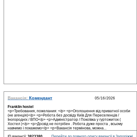
Вакансія:
Комендант
Franklin hostel
<p>Требования, пожелания: </p> <p>Оголошення від приватної особи
(не агенція)</p> <p>Робота без досвіду Київ Для Переселенців /
Іногородніх / ВПО</p> <p>Адміністратор / Покоївка у гуртожиток (
Хостел )</p> <p>Досвід не потрібен . Робота дуже проста , всьому
навчимо і покажемо</p> <p>Вакансія термінова, можна...
ID вакансії:
3823380
Перейти до повного опису вакансії в Запоріжжі