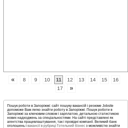
«
8
9
10
11
12
13
14
15
16
»
17
Пошук роботи в Запоріжжі: сайт пошуку вакансій і резюме Jobsite
допоможе Вам легко знайти роботу в Запоріжжі. Пошук роботи в
Запоріжжі за ключовим словом і зарплатою, детальною статистикою
нових надходжень за спеціальностями. На сайті представлені як
агентства працевлаштування, так і провідні компанії. Великий банк
оголошень і
вакансії в рубриці Готельний бізнес
з можливістю знайти