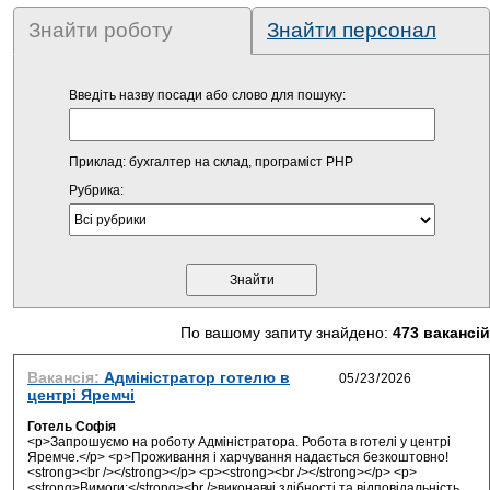
Знайти роботу
Знайти персонал
Введіть назву посади або слово для пошуку:
Приклад: бухгалтер на склад, програміст PHP
Рубрика:
По вашому запиту знайдено:
473 вакансій
Вакансія:
Адміністратор готелю в
центрі Яремчі
Готель Софія
<p>Запрошуємо на роботу Адміністратора. Робота в готелі у центрі
Яремче.</p> <p>Проживання і харчування надається безкоштовно!
<strong><br /></strong></p> <p><strong><br /></strong></p> <p>
<strong>Вимоги:</strong><br />виконавчі здібності та відповідальність,