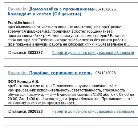
Вакансія:
Домохозяйка с проживанием-
Комендант в хостел (Общежитие)
Franklin hostel
<p>Обьявление от частного лица (не агентство) </p> <p>Срочно
требуется домохозяйка / горничная в хостел (общежитие) с
проживанием.</p> <p>Можно приступить прямо сегодня ! Вакансия
срочная </p> <p>Требования:</p> <ul><li>можно без опыта работы
(все покажем и научим, работа не сложная)</li><li>Обязательное п...
ID вакансії:
3833387
Перейти до повного опису вакансії в Запоріжжі
Вакансія:
Покоївка, горничная в отель
ФОП Коляда А.В.
<p>В готель возле метро Голосеевская нужна горничная, </p>
<p>Требования: исполнительность, ответственность, способность
обучаться новому</p> <ul><li>дневные смены: 2/2,3/3 або 7/7 с 08.00 до
20.00, З/п- 1400 грн./смена,+еда и форма бесплатно. Проживания нет!
</li><li><br /></li></ul> <p>Обязанност...
ID вакансії:
3626323
Перейти до повного опису вакансії в Запоріжжі