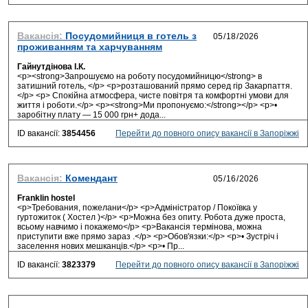
Вакансія:
Посудомийниця в готель з
проживанням та харчуванням
Гайнутдінова І.К.
<p><strong>Запрошуємо на роботу посудомийницю</strong> в
затишний готель, </p> <p>розташований прямо серед гір Закарпаття.
</p> <p> Спокійна атмосфера, чисте повітря та комфортні умови для
життя і роботи.</p> <p><strong>Ми пропонуємо:</strong></p> <p>•
заробітну плату — 15 000 грн+ дода...
ID вакансії:
3854456
Перейти до повного опису вакансії в Запоріжжі
Вакансія:
Комендант
Franklin hostel
<p>Требования, пожелани</p> <p>Адміністратор / Покоївка у
гуртожиток ( Хостел )</p> <p>Можна без опиту. Робота дуже проста,
всьому навчимо і покажемо</p> <p>Вакансія термінова, можна
приступити вже прямо зараз .</p> <p>Обов'язки:</p> <p>• Зустріч і
заселення нових мешканців.</p> <p>• Пр...
ID вакансії:
3823379
Перейти до повного опису вакансії в Запоріжжі