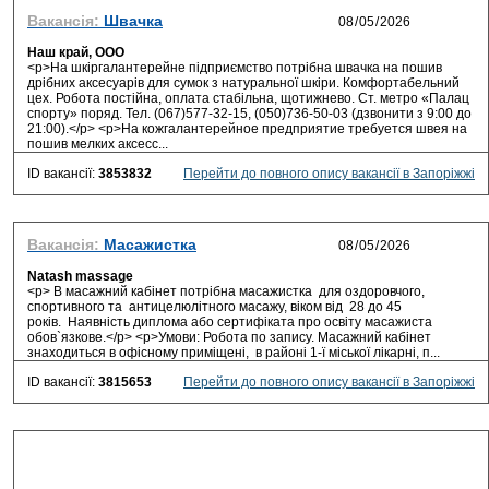
Вакансія:
Швачка
Наш край, ООО
<p>На шкіргалантерейне підприємство потрібна швачка на пошив
дрібних аксесуарів для сумок з натуральної шкіри. Комфортабельний
цех. Робота постійна, оплата стабільна, щотижнево. Ст. метро «Палац
спорту» поряд. Тел. (067)577-32-15, (050)736-50-03 (дзвонити з 9:00 до
21:00).</p> <p>На кожгалантерейное предприятие требуется швея на
пошив мелких аксесс...
ID вакансії:
3853832
Перейти до повного опису вакансії в Запоріжжі
Вакансія:
Масажистка
Natash massage
<p> В масажний кабінет потрібна масажистка для оздоровчого,
спортивного та антицелюлітного масажу, віком від 28 до 45
років. Наявність диплома або сертифіката про освіту масажиста
обов`язкове.</p> <p>Умови: Робота по запису. Масажний кабінет
знаходиться в офісному приміщені, в районі 1-ї міської лікарні, п...
ID вакансії:
3815653
Перейти до повного опису вакансії в Запоріжжі