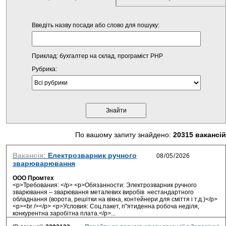
Введіть назву посади або слово для пошуку:
Приклад: бухгалтер на склад, програміст PHP
Рубрика:
По вашому запиту знайдено:
20315 вакансій
Вакансія:
Електрозварник ручного
зварюварювання
ООО Промтех
<p>Требования: </p> <p>Обязанности: Электрозварник ручного
зварювання – зварювання металевих виробів нестандартного
обладнання (ворота, решітки на вікна, контейнери для сміття і т.д.)</p>
<p><br /></p> <p>Условия: Соц.пакет, п"ятиденна робоча неділя,
конкурентна заробітна плата.</p>...