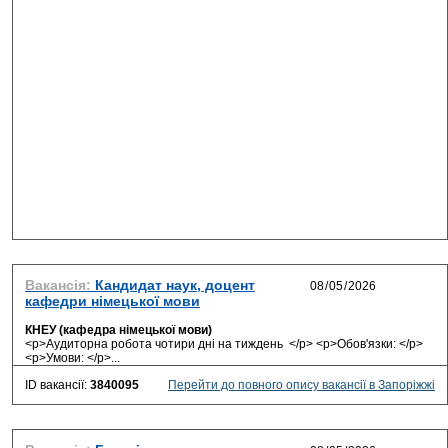
Вакансія:
Кандидат наук, доцент
кафедри німецької мови
КНЕУ (кафедра німецької мови)
<p>Аудиторна робота чотири дні на тиждень </p> <p>Обов'язки: </p>
<p>Умови: </p>...
ID вакансії:
3840095
Перейти до повного опису вакансії в Запоріжжі