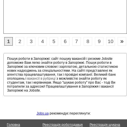
»
1
2
3
4
5
6
7
8
9
10
Пошук роботи в Запоріжжі: сайт пошуку вакансій і резюме Jobsite
допоможе Вам легко знайти роботу в Запоріжжі. Пошук роботи в
Запоріжжі за ключовим словом і зарплатою, детальною статистикою
нових надходжень за спеціальностями. На сайті представлені як
агентства працевлаштування, так і провідні компанії. Великий банк
оголошень і
вакансії в рубриці
з можливістю знайти роботу як
студентам, так і керівникам. Якщо "шукаю роботу" про Вас - тоді Ви
потрапили за адресою! Працевлаштування в Запоріжжя і вакансії
Запоріжжі на Jobsite.
Jobs.ua
рекомендує переглянути:
Головна
Реестрація роботодавця
Реестрація шукача