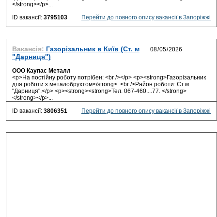
</strong></p>...
ID вакансії:
3795103
Перейти до повного опису вакансії в Запоріжжі
Вакансія:
Газорізальник в Київ (Ст. м
"Дарниця")
ООО Каупас Металл
<p>На постійну роботу потрібен: <br /></p> <p><strong>Газорізальник
для роботи з металобрухтом</strong> <br />Район роботи: Ст.м
"Дарниця".</p> <p><strong><strong>Тел. 067-460....77. </strong>
</strong></p>...
ID вакансії:
3806351
Перейти до повного опису вакансії в Запоріжжі