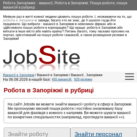
Робота Запоріжжя: - вакансії, Робота в Запоріжжі. Пошук роботи, пошук
вакансій в рубриці .
Мінімум раз в житті кожної людини цікавить пошук роботи. І, незважаючи на те, що
робота в Запоріжжі
є завжди, багато хто не знає, де її шукати і куди йти
працювати. Що вибрати - вакансії в Запоріжжі в невеликих фірмах або ж
здійснювати пошук роботи в корпораціях? Що краще: робота в Запоріжжі або
виїхати в інше місто або навіть країну? Питань багато, тому ласкаво просимо на
портал, орієнтований на пошук роботи і вакансій, а також розміщення резюме в
Запоріжжі!
Вакансії в Запоріжжі
/ Вакансії в Запоріжжі / Вакансії , Запоріжжя
На 06.08.2026 в нашій базі:
455 вакансій
,
928 резюме
Робота в Запоріжжі в рубриці
На сайті Jobsite ви можете знайти вакансії і роботу в сфері
в Запоріжжі.
Ми пропонуємо якісний пошук роботи і постійно оновлювану базу
вакансій для фахівців з кожного з напрямів. Ви можете шукати вакансії
по конкретних спеціальностях (наприклад, проглядати вакансії «»).
Знайти роботу
Знайти персонал