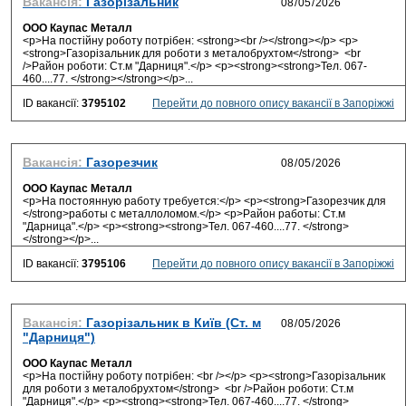
Вакансія:
Газорізальник
ООО Каупас Металл
<p>На постійну роботу потрібен: <strong><br /></strong></p> <p>
<strong>Газорізальник для роботи з металобрухтом</strong> <br
/>Район роботи: Ст.м "Дарниця".</p> <p><strong><strong>Тел. 067-
460....77. </strong></strong></p>...
ID вакансії:
3795102
Перейти до повного опису вакансії в Запоріжжі
Вакансія:
Газорезчик
ООО Каупас Металл
<p>На постоянную работу требуется:</p> <p><strong>Газорезчик для
</strong>работы с металлоломом.</p> <p>Район работы: Ст.м
"Дарница".</p> <p><strong><strong>Тел. 067-460....77. </strong>
</strong></p>...
ID вакансії:
3795106
Перейти до повного опису вакансії в Запоріжжі
Вакансія:
Газорізальник в Київ (Ст. м
"Дарниця")
ООО Каупас Металл
<p>На постійну роботу потрібен: <br /></p> <p><strong>Газорізальник
для роботи з металобрухтом</strong> <br />Район роботи: Ст.м
"Дарниця".</p> <p><strong><strong>Тел. 067-460....77. </strong>