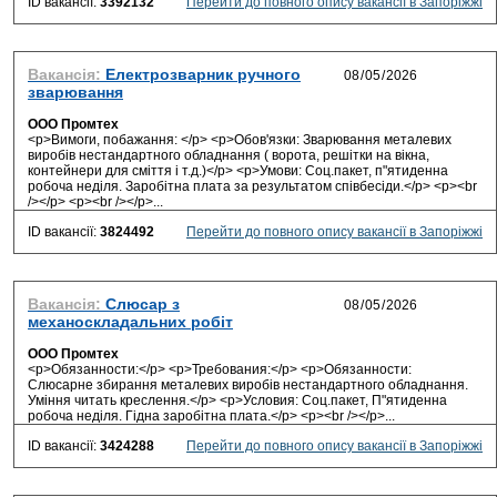
ID вакансії:
3392132
Перейти до повного опису вакансії в Запоріжжі
Вакансія:
Електрозварник ручного
зварювання
ООО Промтех
<p>Вимоги, побажання: </p> <p>Обов'язки: Зварювання металевих
виробів нестандартного обладнання ( ворота, решітки на вікна,
контейнери для сміття і т.д.)</p> <p>Умови: Соц.пакет, п"ятиденна
робоча неділя. Заробітна плата за результатом співбесіди.</p> <p><br
/></p> <p><br /></p>...
ID вакансії:
3824492
Перейти до повного опису вакансії в Запоріжжі
Вакансія:
Слюсар з
механоскладальних робіт
ООО Промтех
<p>Обязанности:</p> <p>Требования:</p> <p>Обязанности:
Слюсарне збирання металевих виробів нестандартного обладнання.
Уміння читать креслення.</p> <p>Условия: Соц.пакет, П"ятиденна
робоча неділя. Гідна заробітна плата.</p> <p><br /></p>...
ID вакансії:
3424288
Перейти до повного опису вакансії в Запоріжжі