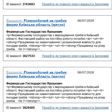
ID вакансії:
3763683
Перейти до повного опису вакансії в Запоріжжі
Вакансія:
Різноробочий на грибну
ферму Київська область (житло)
Фермерське Господарство Ярошевич
<p>Фермерському господарству з вирощування грибів в Київській
області, Фастівський район на постійну роботу потрібні:</p> <ul><li>
<strong>Працівники на завантаження і розрихлення компосту для
посадки грибів. </strong></li></ul> <ul><li><strong>Працівниці на різку
грибів. <br /></strong><...
ID вакансії:
3827533
Перейти до повного опису вакансії в Запоріжжі
Вакансія:
Різноробочий на грибну
ферму Київська область (житло)
Фермерське Господарство Ярошевич
<p>Фермерському господарству з вирощування грибів в Київській
області, Фастівський район на постійну роботу потрібні:</p> <ul><li>
<strong>Працівники на завантаження і розрихлення компосту для
посадки грибів. </strong></li></ul> <ul><li><strong>Працівниці на різку
грибів. <br /></strong><...
ID вакансії:
3828465
Перейти до повного опису вакансії в Запоріжжі