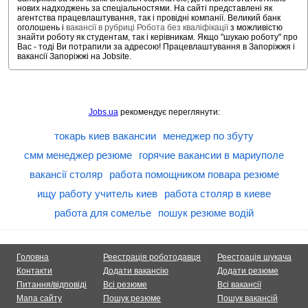
нових надходжень за спеціальностями. На сайті представлені як
агентства працевлаштування, так і провідні компанії. Великий банк
оголошень і
вакансії в рубриці Робота без кваліфікації
з можливістю
знайти роботу як студентам, так і керівникам. Якщо "шукаю роботу" про
Вас - тоді Ви потрапили за адресою! Працевлаштування в Запоріжжя і
вакансії Запоріжжі на Jobsite.
Jobs.ua
рекомендує переглянути:
токарь киев вакансии
менеджер по збуту
смм менеджер резюме
горячие вакансии в мариуполе
вакансії столяр
работа помощником повара резюме
ищу работу учитель киев
работа столяр в киеве
работа для сомелье
пошук резюме водій
Головна
Реестрація роботодавця
Реестрація шукача
Контакти
Додати вакансію
Додати резюме
Питання/відповіді
Всі резюме
Всі вакансії
Мапа сайту
Пошук резюме
Пошук вакансій