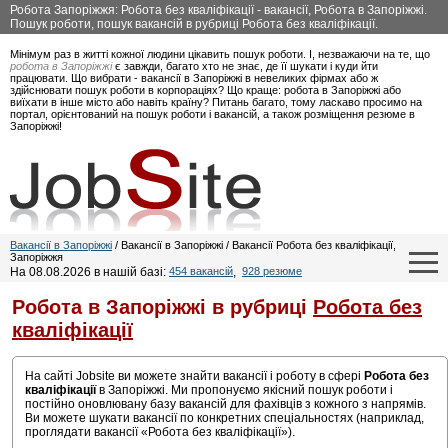
Робота Запоріжжя: Робота без кваліфікації - вакансії, Робота в Запоріжжі.
Пошук роботи, пошук вакансій в рубриці Робота без кваліфікації.
Мінімум раз в житті кожної людини цікавить пошук роботи. І, незважаючи на те, що
робота в Запоріжжі
є завжди, багато хто не знає, де її шукати і куди йти
працювати. Що вибрати - вакансії в Запоріжжі в невеликих фірмах або ж
здійснювати пошук роботи в корпораціях? Що краще: робота в Запоріжжі або
виїхати в інше місто або навіть країну? Питань багато, тому ласкаво просимо на
портал, орієнтований на пошук роботи і вакансій, а також розміщення резюме в
Запоріжжі!
Вакансії в Запоріжжі
/ Вакансії в Запоріжжі / Вакансії Робота без кваліфікації,
Запоріжжя
На 08.08.2026 в нашій базі:
454 вакансій
,
928 резюме
Робота в Запоріжжі в рубриці
Робота без
кваліфікації
На сайті Jobsite ви можете знайти вакансії і роботу в сфері
Робота без
кваліфікації
в Запоріжжі. Ми пропонуємо якісний пошук роботи і
постійно оновлювану базу вакансій для фахівців з кожного з напрямів.
Ви можете шукати вакансії по конкретних спеціальностях (наприклад,
проглядати вакансії «Робота без кваліфікації»).