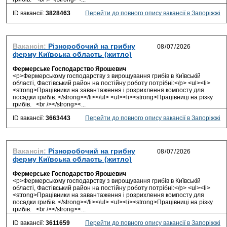
ID вакансії:
3828463
Перейти до повного опису вакансії в Запоріжжі
Вакансія:
Різноробочий на грибну
ферму Київська область (житло)
Фермерське Господарство Ярошевич
<p>Фермерському господарству з вирощування грибів в Київській
області, Фастівський район на постійну роботу потрібні:</p> <ul><li>
<strong>Працівники на завантаження і розрихлення компосту для
посадки грибів. </strong></li></ul> <ul><li><strong>Працівниці на різку
грибів. <br /></strong><...
ID вакансії:
3663443
Перейти до повного опису вакансії в Запоріжжі
Вакансія:
Різноробочий на грибну
ферму Київська область (житло)
Фермерське Господарство Ярошевич
<p>Фермерському господарству з вирощування грибів в Київській
області, Фастівський район на постійну роботу потрібні:</p> <ul><li>
<strong>Працівники на завантаження і розрихлення компосту для
посадки грибів. </strong></li></ul> <ul><li><strong>Працівниці на різку
грибів. <br /></strong><...
ID вакансії:
3611659
Перейти до повного опису вакансії в Запоріжжі