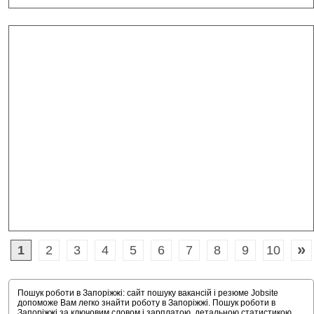
»
1
2
3
4
5
6
7
8
9
10
Пошук роботи в Запоріжжі: сайт пошуку вакансій і резюме Jobsite
допоможе Вам легко знайти роботу в Запоріжжі. Пошук роботи в
Запоріжжі за ключовим словом і зарплатою, детальною статистикою