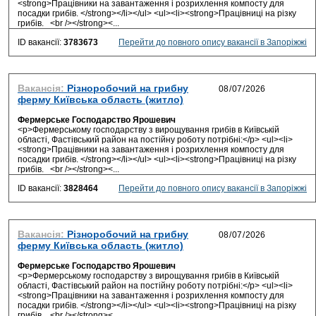
<strong>Працівники на завантаження і розрихлення компосту для
посадки грибів. </strong></li></ul> <ul><li><strong>Працівниці на різку
грибів. <br /></strong><...
ID вакансії:
3783673
Перейти до повного опису вакансії в Запоріжжі
Вакансія:
Різноробочий на грибну
ферму Київська область (житло)
Фермерське Господарство Ярошевич
<p>Фермерському господарству з вирощування грибів в Київській
області, Фастівський район на постійну роботу потрібні:</p> <ul><li>
<strong>Працівники на завантаження і розрихлення компосту для
посадки грибів. </strong></li></ul> <ul><li><strong>Працівниці на різку
грибів. <br /></strong><...
ID вакансії:
3828464
Перейти до повного опису вакансії в Запоріжжі
Вакансія:
Різноробочий на грибну
ферму Київська область (житло)
Фермерське Господарство Ярошевич
<p>Фермерському господарству з вирощування грибів в Київській
області, Фастівський район на постійну роботу потрібні:</p> <ul><li>
<strong>Працівники на завантаження і розрихлення компосту для
посадки грибів. </strong></li></ul> <ul><li><strong>Працівниці на різку
грибів. <br /></strong><...