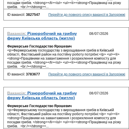
посадки грибів. </strong></li></ul> <ul><li><strong>Працівниці на різку
грибів. <br /></strong><...
ID вакансії:
3827547
Перейти до повного опису вакансії в Запоріжжі
Вакансія:
Різноробочий на грибну
ферму Київська область (житло)
Фермерське Господарство Ярошевич
<p>Фермерському господарству з вирощування грибів в Київській
області, Фастівський район на постійну роботу потрібні:</p> <ul><li>
<strong>Працівники на завантаження і розрихлення компосту для
посадки грибів. </strong></li></ul> <ul><li><strong>Працівниці на різку
грибів. <br /></strong><...
ID вакансії:
3783677
Перейти до повного опису вакансії в Запоріжжі
Вакансія:
Різноробочий на грибну
ферму Київська область (житло)
Фермерське Господарство Ярошевич
<p>Фермерському господарству з вирощування грибів в Київській
області, Фастівський район на постійну роботу потрібні:</p> <ul><li>
<strong>Працівники на завантаження і розрихлення компосту для
посадки грибів. </strong></li></ul> <ul><li><strong>Працівниці на різку
грибів. <br /></strong><...