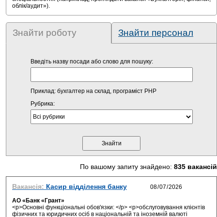
облік/аудит»).
Знайти роботу
Знайти персонал
Введіть назву посади або слово для пошуку:
Приклад: бухгалтер на склад, програміст PHP
Рубрика:
По вашому запиту знайдено:
835 вакансій
Вакансія:
Касир відділення банку
АО «Банк «Грант»
<p>Основні функціональні обов'язки: </p> <p>обслуговування клієнтів
фізичних та юридичних осіб в національній та іноземній валюті