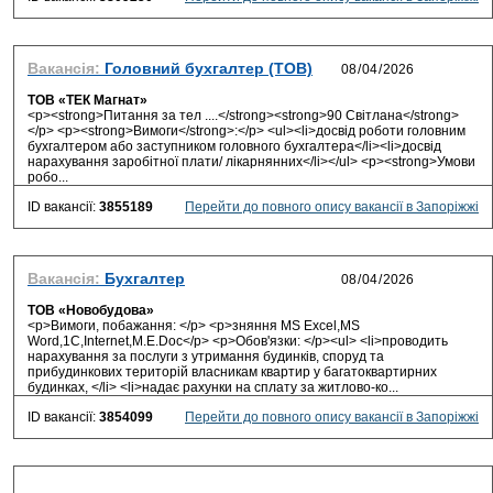
Вакансія:
Головний бухгалтер (ТОВ)
ТОВ «ТЕК Магнат»
<p><strong>Питання за тел ....</strong><strong>90 Світлана</strong>
</p> <p><strong>Вимоги</strong>:</p> <ul><li>досвід роботи головним
бухгалтером або заступником головного бухгалтера</li><li>досвід
нарахування заробітної плати/ лікарнянних</li></ul> <p><strong>Умови
робо...
ID вакансії:
3855189
Перейти до повного опису вакансії в Запоріжжі
Вакансія:
Бухгалтер
ТОВ «Новобудова»
<p>Вимоги, побажання: </p> <p>зняння MS Excel,MS
Word,1C,Internet,M.E.Doc</p> <p>Обов'язки: </p><ul> <li>проводить
нарахування за послуги з утримання будинків, споруд та
прибудинкових територій власникам квартир у багатоквартирних
будинках, </li> <li>надає рахунки на сплату за житлово-ко...
ID вакансії:
3854099
Перейти до повного опису вакансії в Запоріжжі