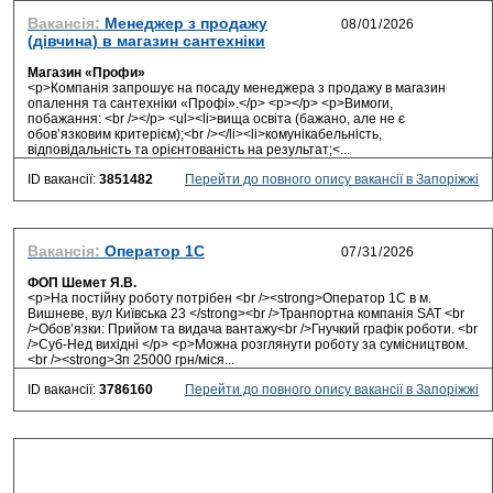
Вакансія:
Менеджер з продажу
(дівчина) в магазин сантехніки
Магазин «Профи»
<p>Компанія запрошує на посаду менеджера з продажу в магазин
опалення та сантехніки «Профі».</p> <p></p> <p>Вимоги,
побажання: <br /></p> <ul><li>вища освіта (бажано, але не є
обов’язковим критерієм);<br /></li><li>комунікабельність,
відповідальність та орієнтованість на результат;<...
ID вакансії:
3851482
Перейти до повного опису вакансії в Запоріжжі
Вакансія:
Оператор 1С
ФОП Шемет Я.В.
<p>На постійну роботу потрібен <br /><strong>Оператор 1С в м.
Вишневе, вул Київська 23 </strong><br />Транпортна компанія SAT <br
/>Обов’язки: Прийом та видача вантажу<br />Гнучкий графік роботи. <br
/>Суб-Нед вихідні </p> <p>Можна розглянути роботу за сумісництвом.
<br /><strong>Зп 25000 грн/міся...
ID вакансії:
3786160
Перейти до повного опису вакансії в Запоріжжі