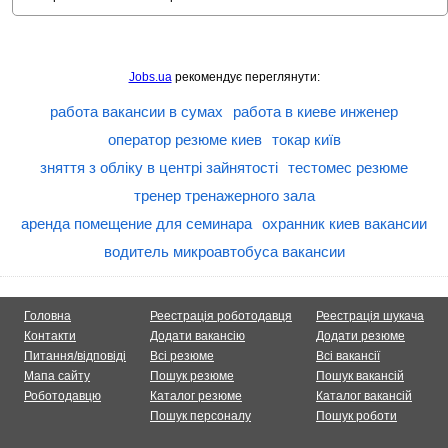
Jobs.ua
рекомендує переглянути:
работа вакансии в сумах
работа в киеве инженер
оператор резюме киев
токар київ
зняття з обліку в центрі зайнятості
тестомес резюме
тренер тренажерного зала
аренда помещение для семинара
охранник киев вакансии
водитель микроавтобуса вакансии
Головна
Реестрація роботодавця
Реестрація шукача
Контакти
Додати вакансію
Додати резюме
Питання/відповіді
Всі резюме
Всі вакансії
Мапа сайту
Пошук резюме
Пошук вакансій
Роботодавцю
Каталог резюме
Каталог вакансій
Пошук персоналу
Пошук роботи