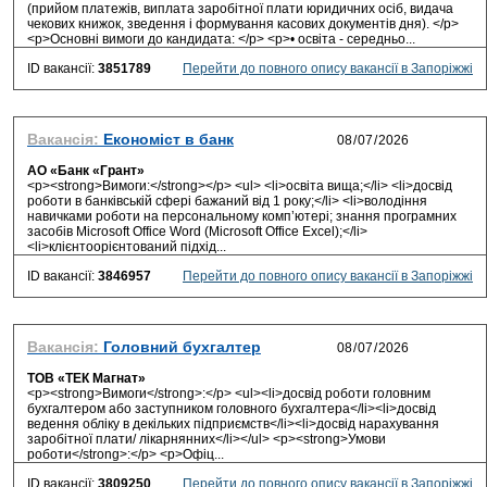
(прийом платежів, виплата заробітної плати юридичних осіб, видача
чекових книжок, зведення і формування касових документів дня). </p>
<p>Основні вимоги до кандидата: </p> <p>• освіта - середньо...
ID вакансії:
3851789
Перейти до повного опису вакансії в Запоріжжі
Вакансія:
Економіст в банк
АО «Банк «Грант»
<p><strong>Вимоги:</strong></p> <ul> <li>освіта вища;</li> <li>досвід
роботи в банківській сфері бажаний від 1 року;</li> <li>володіння
навичками роботи на персональному комп’ютері; знання програмних
засобів Microsoft Office Word (Microsoft Office Exсel);</li>
<li>клієнтоорієнтований підхід...
ID вакансії:
3846957
Перейти до повного опису вакансії в Запоріжжі
Вакансія:
Головний бухгалтер
ТОВ «ТЕК Магнат»
<p><strong>Вимоги</strong>:</p> <ul><li>досвід роботи головним
бухгалтером або заступником головного бухгалтера</li><li>досвід
ведення обліку в декільких підприємств</li><li>досвід нарахування
заробітної плати/ лікарнянних</li></ul> <p><strong>Умови
роботи</strong>:</p> <p>Офіц...
ID вакансії:
3809250
Перейти до повного опису вакансії в Запоріжжі