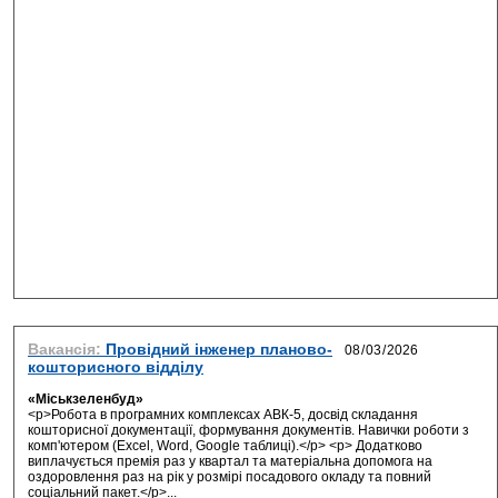
Вакансія:
Провідний інженер планово-
кошторисного відділу
«Міськзеленбуд»
<p>Робота в програмних комплексах АВК-5, досвід складання
кошторисної документації, формування документів. Навички роботи з
комп'ютером (Excel, Word, Google таблиці).</p> <p> Додатково
виплачується премія раз у квартал та матеріальна допомога на
оздоровлення раз на рік у розмірі посадового окладу та повний
соціальний пакет.</p>...