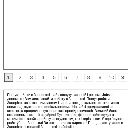
»
1
2
3
4
5
6
7
8
9
10
Пошук роботи в Запоріжжі: сайт пошуку вакансій і резюме Jobsite
допоможе Вам легко знайти роботу в Запоріжжі. Пошук роботи в
Запоріжжі за ключовим словом і зарплатою, детальною статистикою
нових надходжень за спеціальностями. На сайті представлені як
агентства працевлаштування, так і провідні компанії. Великий банк
оголошень і
вакансії в рубриці Бухгалтерія, фінанси, облік/аудит
з
можливістю знайти роботу як студентам, так і керівникам. Якщо "шукаю
роботу" про Вас - тоді Ви потрапили за адресою! Працевлаштування в
Запоріжжя і вакансії Запоріжжі на Jobsite.