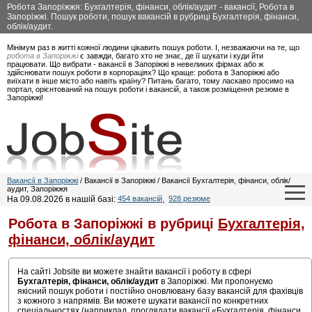
Робота Запоріжжя: Бухгалтерія, фінанси, облік/аудит - вакансії, Робота в
Запоріжжі. Пошук роботи, пошук вакансій в рубриці Бухгалтерія, фінанси,
облік/аудит.
Мінімум раз в житті кожної людини цікавить пошук роботи. І, незважаючи на те, що
робота в Запоріжжі
є завжди, багато хто не знає, де її шукати і куди йти
працювати. Що вибрати - вакансії в Запоріжжі в невеликих фірмах або ж
здійснювати пошук роботи в корпораціях? Що краще: робота в Запоріжжі або
виїхати в інше місто або навіть країну? Питань багато, тому ласкаво просимо на
портал, орієнтований на пошук роботи і вакансій, а також розміщення резюме в
Запоріжжі!
Вакансії в Запоріжжі
/ Вакансії в Запоріжжі / Вакансії Бухгалтерія, фінанси, облік/
аудит, Запоріжжя
На 09.08.2026 в нашій базі:
454 вакансій
,
928 резюме
Робота в Запоріжжі в рубриці
Бухгалтерія,
фінанси, облік/аудит
На сайті Jobsite ви можете знайти вакансії і роботу в сфері
Бухгалтерія, фінанси, облік/аудит
в Запоріжжі. Ми пропонуємо
якісний пошук роботи і постійно оновлювану базу вакансій для фахівців
з кожного з напрямів. Ви можете шукати вакансії по конкретних
спеціальностях (наприклад, проглядати вакансії «Бухгалтерія, фінанси,