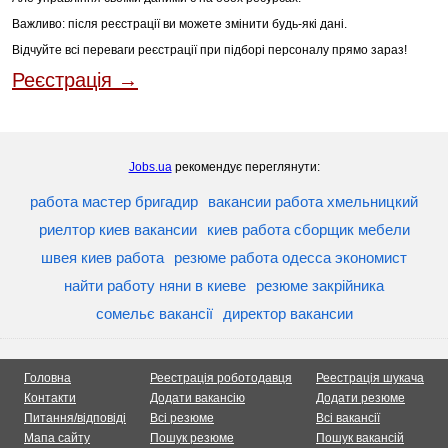
Важливо: після реєстрації ви можете змінити будь-які дані.
Відчуйте всі переваги реєстрації при підборі персоналу прямо зараз!
Реєстрація →
Jobs.ua
рекомендує переглянути:
работа мастер бригадир
вакансии работа хмельницкий
риелтор киев вакансии
киев работа сборщик мебели
швея киев работа
резюме работа одесса экономист
найти работу няни в киеве
резюме закрійника
сомельє вакансії
директор вакансии
Головна
Реестрація роботодавця
Реестрація шукача
Контакти
Додати вакансію
Додати резюме
Питання/відповіді
Всі резюме
Всі вакансії
Мапа сайту
Пошук резюме
Пошук вакансій