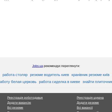
Jobs.ua
рекомендує переглянути:
работа столяр
резюме водитель киев
кранівник резюме київ
аботу белая церковь
работа сиделка в киеве
знайти плиточник
Реестрація роботодавця
Реестрація шукача
Додати вакансію
Додати резюме
Всі резюме
Всі вакансії