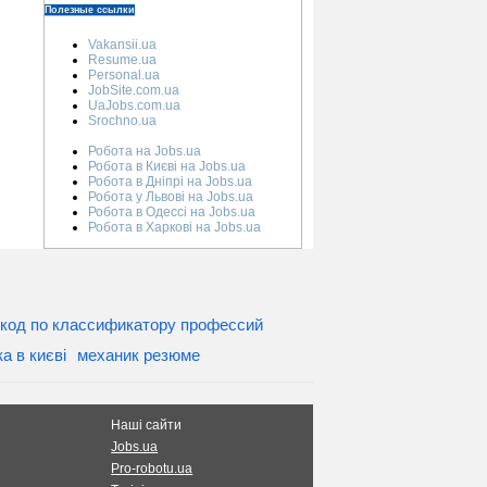
Полезные ссылки
Vakansii.ua
Resume.ua
Personal.ua
JobSite.com.ua
UaJobs.com.ua
Srochno.ua
Робота на Jobs.ua
Робота в Києві на Jobs.ua
Робота в Дніпрі на Jobs.ua
Робота у Львові на Jobs.ua
Робота в Одессі на Jobs.ua
Робота в Харкові на Jobs.ua
код по классификатору профессий
а в києві
механик резюме
Наші сайти
Jobs.ua
Pro-robotu.ua