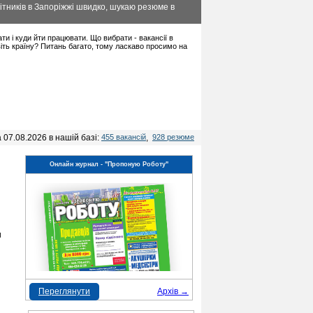
ітників в Запоріжжі швидко, шукаю резюме в
ати і куди йти працювати. Що вибрати - вакансії в
віть країну? Питань багато, тому ласкаво просимо на
 07.08.2026 в нашій базі:
455 вакансій
,
928 резюме
Онлайн журнал - "Пропоную Роботу"
и
Переглянути
Архів →