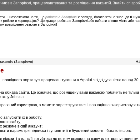
ників в Запоріжжі, працевлаштування та розміщення вакансій. Знайти співроб
оти. І, незважаючи на те, що
робота в Запоріжжі
є завжди, багато хто не знає, де її шук
 роботи в корпораціях? Що краще: робота в Запоріжжі або виїхати в інше місто або на
акож розміщення резюме в Запоріжжі!
На
вакансію (Запоріжжя)
te
 - провідного порталу з працевлаштування в Україні з відвідуваністю понад 30
 на обидва сайти. Це означає, що розміщену вами вакансію побачить не тільки
рталу Jobs.ua.
трований користувач, а можете зареєструватися і повноцінно використовуват
во запускати їх в роботу;
огою сайту;
х резюме в свій аккаунт;
ати параметри підписки і зупиняти її в будь-який момент і багато іншого.
 відкриті вакансії і готуйтеся до потоку резюме на вашу електронну скриньку.