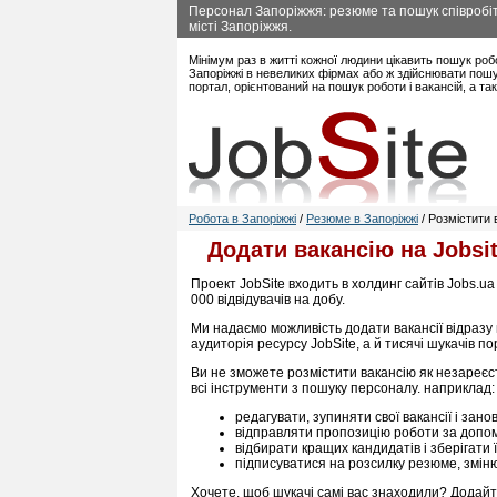
Персонал Запоріжжя: резюме та пошук співробіт
місті Запоріжжя.
Мінімум раз в житті кожної людини цікавить пошук роб
Запоріжжі в невеликих фірмах або ж здійснювати пошук
портал, орієнтований на пошук роботи і вакансій, а т
Робота в Запоріжжі
/
Резюме в Запоріжжі
/ Розмістити 
Додати вакансію на Jobsi
Проект JobSite входить в холдинг сайтів Jobs.ua
000 відвідувачів на добу.
Ми надаємо можливість додати вакансії відразу
аудиторія ресурсу JobSite, а й тисячі шукачів по
Ви не зможете розмістити вакансію як незареєс
всі інструменти з пошуку персоналу. наприклад:
редагувати, зупиняти свої вакансії і зано
відправляти пропозицію роботи за допом
відбирати кращих кандидатів і зберігати ї
підписуватися на розсилку резюме, змінюв
Хочете, щоб шукачі самі вас знаходили? Додайте