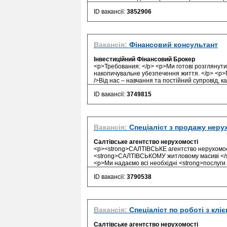
ID вакансії:
3852906
Вакансія:
Фінансовий консультант
Інвестиційний Фінансовий Брокер
<p>Требования: </p> <p>Ми готові розглянути
накопичувальне убезпечення життя. </p> <p>Пр
/>Від нас – навчання та постійний супровід, ка
ID вакансії:
3749815
Вакансія:
Спеціаліст з продажу неру
Салтівське агентство нерухомості
<p><strong>САЛТІВСЬКЕ агентство нерухомості
<strong>САЛТІВСЬКОМУ житловому масиві </st
<p>Ми надаємо всі необхідні <strong>послуги 
ID вакансії:
3790538
Вакансія:
Спеціаліст по роботі з клі
Салтівське агентство нерухомості