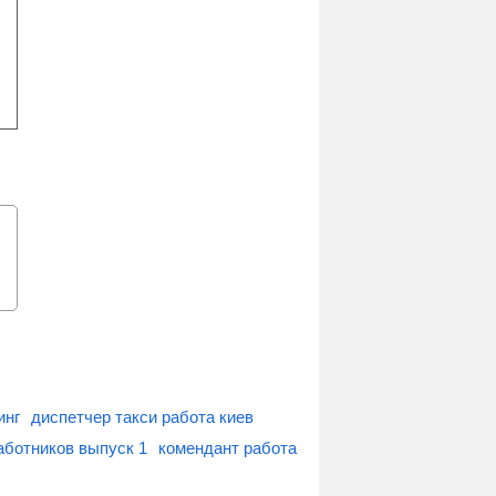
инг
диспетчер такси работа киев
аботников выпуск 1
комендант работа