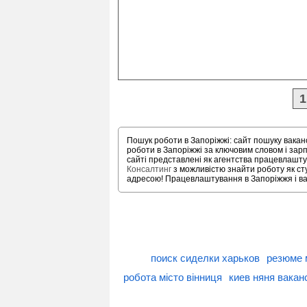
1
Пошук роботи в Запоріжжі: сайт пошуку вакан
роботи в Запоріжжі за ключовим словом і за
сайті представлені як агентства працевлаштув
Консалтинг
з можливістю знайти роботу як сту
адресою! Працевлаштування в Запоріжжя і вака
поиск сиделки харьков
резюме 
робота місто вінниця
киев няня вакан