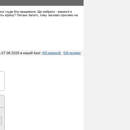
ати і куди йти працювати. Що вибрати - вакансії в
віть країну? Питань багато, тому ласкаво просимо на
 07.08.2026 в нашій базі:
455 вакансій
,
928 резюме