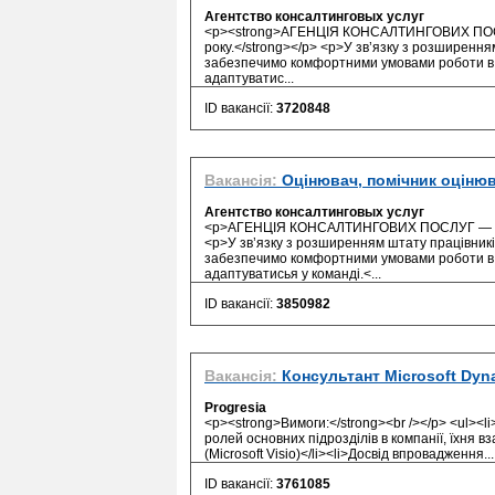
Агентство консалтинговых услуг
<p><strong>АГЕНЦІЯ КОНСАЛТИНГОВИХ ПОСЛУГ
року.</strong></p> <p>У зв’язку з розширенн
забезпечимо комфортними умовами роботи в 
адаптуватис...
ID вакансії:
3720848
Вакансія:
Оцінювач, помічник оціню
Агентство консалтинговых услуг
<p>АГЕНЦІЯ КОНСАЛТИНГОВИХ ПОСЛУГ — успішн
<p>У зв’язку з розширенням штату працівник
забезпечимо комфортними умовами роботи в 
адаптуватисья у команді.<...
ID вакансії:
3850982
Вакансія:
Консультант Microsoft Dyn
Progresia
<p><strong>Вимоги:</strong><br /></p> <ul><li
ролей основних підрозділів в компанії, їхня вз
(Microsoft Visio)</li><li>Досвід впровадження...
ID вакансії:
3761085