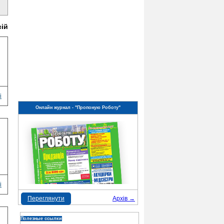
сій
і
Онлайн журнал - "Пропоную Роботу"
і
Переглянути
Архів →
Полезные ссылки