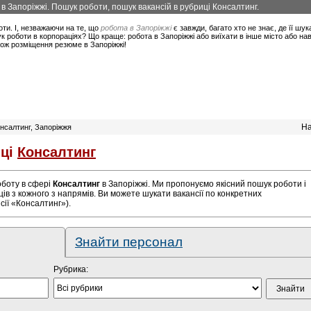
 в Запоріжжі. Пошук роботи, пошук вакансій в рубриці Консалтинг.
оти. І, незважаючи на те, що
робота в Запоріжжі
є завжди, багато хто не знає, де її шук
 роботи в корпораціях? Що краще: робота в Запоріжжі або виїхати в інше місто або на
акож розміщення резюме в Запоріжжі!
На
Консалтинг, Запоріжжя
иці
Консалтинг
роботу в сфері
Консалтинг
в Запоріжжі. Ми пропонуємо якісний пошук роботи і
ів з кожного з напрямів. Ви можете шукати вакансії по конкретних
сії «Консалтинг»).
Знайти персонал
Рубрика: