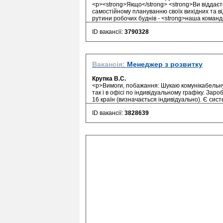
<p><strong>Якщо</strong> <strong>Ви віддаєт
самостійному плануванню своїх вихiдних та в
рутини робочих буднів - <strong>наша команд
ID вакансії:
3790328
Вакансія:
Менеджер з розвитку
Крупка В.С.
<p>Вимоги, побажання: Шукаю комунікабельну
так і в офісі по індивідуальному графіку. За
16 країн (визначається індивідуально). Є сист
ID вакансії:
3828639