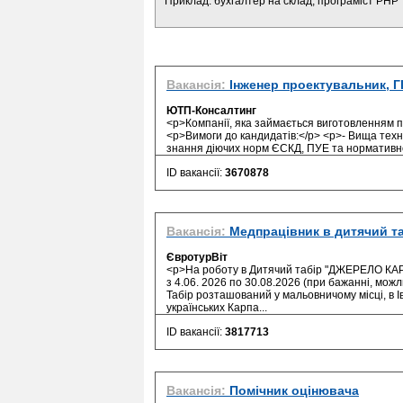
Приклад: бухгалтер на склад, програміст PHP
Вакансія:
Інженер проектувальник, Г
ЮТП-Консалтинг
<p>Компанії, яка займається виготовленням п
<p>Вимоги до кандидатів:</p> <p>- Вища техні
знання діючих норм ЄСКД, ПУЕ та нормативної
ID вакансії:
3670878
Вакансія:
Медпрацівник в дитячий т
ЄвротурВіт
<p>На роботу в Дитячий табір "ДЖЕРЕЛО КАРП
з 4.06. 2026 по 30.08.2026 (при бажанні, можл
Табір розташований у мальовничому місці, в Іва
українських Карпа...
ID вакансії:
3817713
Вакансія:
Помічник оцінювача