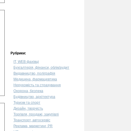
Рубрики:
IT, WEB фахівці
Бухгалтерія, фінанси, облік/аудит
Видавництво, поліграфія
Медицина, фармацевтика
Нерухомість та страхування
Охорона, безпека
Будівництво, архітектура
Туризм та спорт
Дизайн, творчість
Торгівля, продажі, закупівлі
Транспорт, автосервіс
Реклама, маркетинг, PR