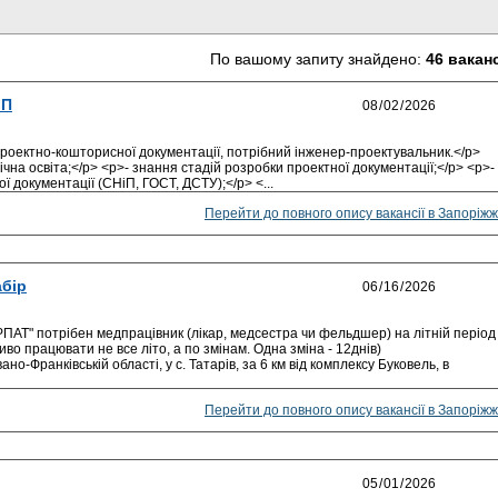
По вашому запиту знайдено:
46 вакан
ІП
роектно-кошторисної документації, потрібний інженер-проектувальник.</p>
чна освіта;</p> <p>- знання стадій розробки проектної документації;</p> <p>-
 документації (СНіП, ГОСТ, ДСТУ);</p> <...
Перейти до повного опису вакансії в Запоріжж
абір
АТ" потрібен медпрацівник (лікар, медсестра чи фельдшер) на літній період
иво працювати не все літо, а по змінам. Одна зміна - 12днів)
но-Франківській області, у с. Татарів, за 6 км від комплексу Буковель, в
Перейти до повного опису вакансії в Запоріжж