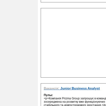
Вакансія:
Junior Business Analyst
Пульс
<p>Компанія Prizma Group запрошує в команду
зосереджена на розвитку вже функціонуючих бі
стабільного та довгострокового зростання.</p