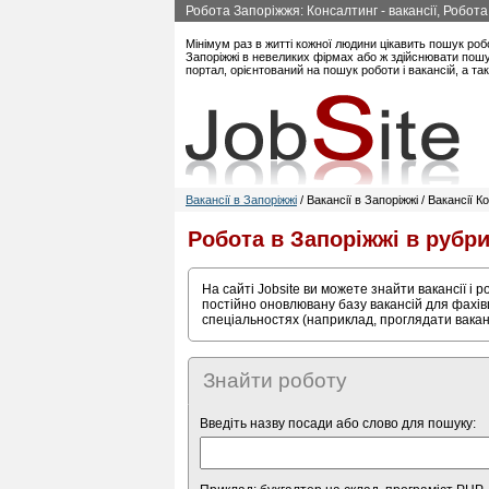
Робота Запоріжжя: Консалтинг - вакансії, Робота
Мінімум раз в житті кожної людини цікавить пошук роб
Запоріжжі в невеликих фірмах або ж здійснювати пошук
портал, орієнтований на пошук роботи і вакансій, а т
Вакансії в Запоріжжі
/ Вакансії в Запоріжжі / Вакансії 
Робота в Запоріжжі в рубр
На сайті Jobsite ви можете знайти вакансії і 
постійно оновлювану базу вакансій для фахівц
спеціальностях (наприклад, проглядати вакан
Знайти роботу
Введіть назву посади або слово для пошуку: