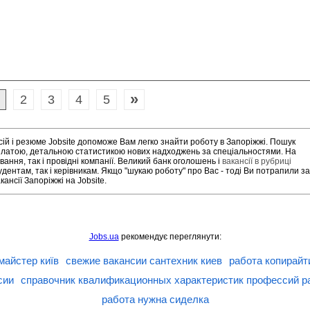
»
2
3
4
5
сій і резюме Jobsite допоможе Вам легко знайти роботу в Запоріжжі. Пошук
рплатою, детальною статистикою нових надходжень за спеціальностями. На
ання, так і провідні компанії. Великий банк оголошень і
вакансії в рубриці
дентам, так і керівникам. Якщо "шукаю роботу" про Вас - тоді Ви потрапили за
нсії Запоріжжі на Jobsite.
Jobs.ua
рекомендує переглянути:
майстер київ
свежие вакансии сантехник киев
работа копирайт
сии
справочник квалификационных характеристик профессий р
работа нужна сиделка