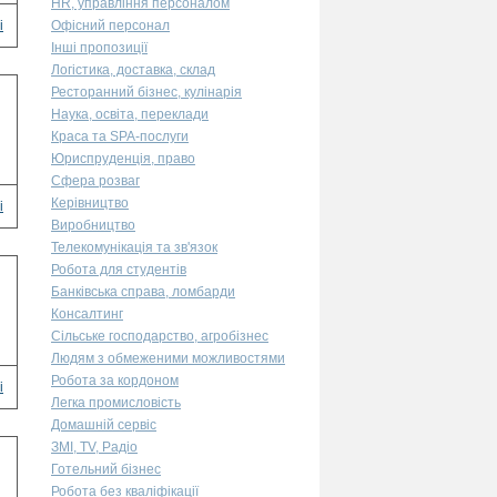
HR, управління персоналом
і
Офісний персонал
Інші пропозиції
Логістика, доставка, склад
Ресторанний бізнес, кулінарія
Наука, освіта, переклади
Краса та SPA-послуги
Юриспруденція, право
Сфера розваг
Керівництво
і
Виробництво
Телекомунікація та зв'язок
Робота для студентів
Банківська справа, ломбарди
Консалтинг
Сільське господарство, агробізнес
Людям з обмеженими можливостями
Робота за кордоном
і
Легка промисловість
Домашній сервіс
ЗМІ, TV, Радіо
Готельний бізнес
Робота без кваліфікації