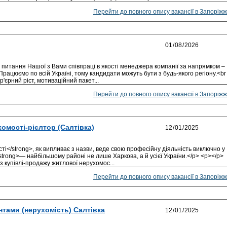
Перейти до повного опису вакансії в Запоріжж
 питання Нашої з Вами співпраці в якості менеджера компанії за напрямком –
ацюємо по всій Україні, тому кандидати можуть бути з будь-якого регіону.<br
р'єрний ріст, мотиваційний пакет...
Перейти до повного опису вакансії в Запоріжж
хомості-рієлтор (Салтівка)
</strong>, як випливає з назви, веде свою професійну діяльність виключно у
rong>— найбільшому районі не лише Харкова, а й усієї України.</p> <p></p>
з купівлі-продажу житлової нерухомос...
Перейти до повного опису вакансії в Запоріжж
єнтами (нерухомість) Салтівка