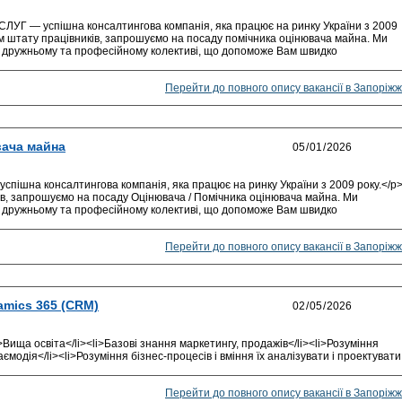
 — успішна консалтингова компанія, яка працює на ринку України з 2009
ям штату працівників, запрошуємо на посаду помічника оцінювача майна. Ми
дружньому та професійному колективі, що допоможе Вам швидко
Перейти до повного опису вакансії в Запоріжж
вача майна
а консалтингова компанія, яка працює на ринку України з 2009 року.</p
ів, запрошуємо на посаду Оцінювача / Помічника оцінювача майна. Ми
дружньому та професійному колективі, що допоможе Вам швидко
Перейти до повного опису вакансії в Запоріжж
amics 365 (CRM)
>Вища освіта</li><li>Базові знання маркетингу, продажів</li><li>Розуміння
аємодія</li><li>Розуміння бізнес-процесів і вміння їх аналізувати і проектувати
Перейти до повного опису вакансії в Запоріжж