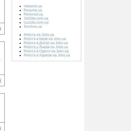
Vakansii.ua
Resume.ua
Personal.ua
JobSite.com.ua
UaJobs.com.ua
Srochno.ua
і
Робота на Jobs.ua
Робота в Києві на Jobs.ua
Робота в Дніпрі на Jobs.ua
Робота у Львові на Jobs.ua
Робота в Одессі на Jobs.ua
Робота в Харкові на Jobs.ua
>
і
і