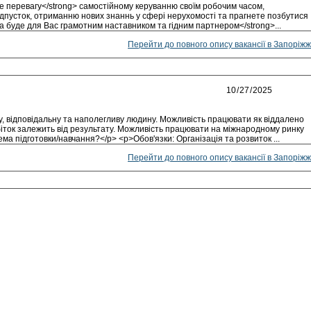
е перевагу</strong> самостійному керуванню своїм робочим часом,
iдпусток, отриманню нових знаннь у сфері нерухомості та прагнете позбутися
а буде для Вас грамотним наставником та гідним партнером</strong>...
Перейти до повного опису вакансії в Запоріжж
, відповідальну та наполегливу людину. Можливість працювати як віддалено
робіток залежить від результату. Можливість працювати на міжнародному ринку
ема підготовки/навчання?</p> <p>Обов'язки: Організація та розвиток ...
Перейти до повного опису вакансії в Запоріжж