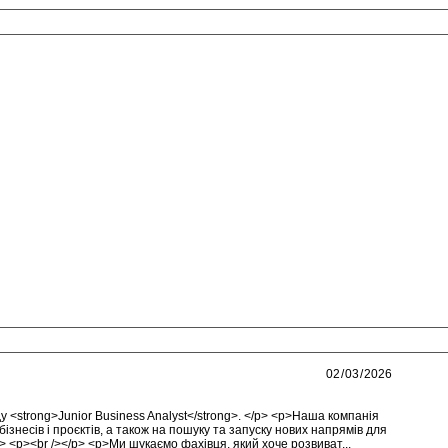
 <strong>Junior Business Analyst</strong>. </p> <p>Наша компанія
знесів і проєктів, а також на пошуку та запуску нових напрямів для
> <p><br /></p> <p>Ми шукаємо фахівця, який хоче розвиват...