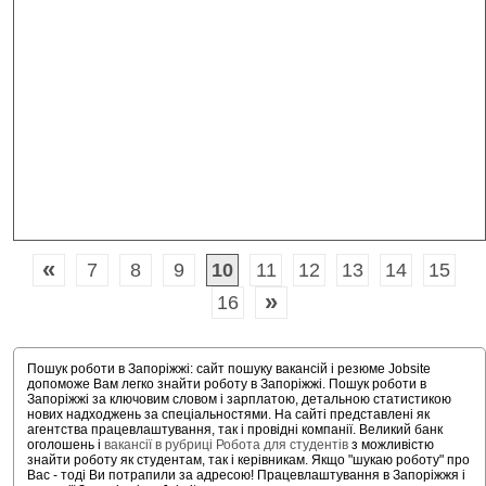
«
7
8
9
10
11
12
13
14
15
»
16
Пошук роботи в Запоріжжі: сайт пошуку вакансій і резюме Jobsite
допоможе Вам легко знайти роботу в Запоріжжі. Пошук роботи в
Запоріжжі за ключовим словом і зарплатою, детальною статистикою
нових надходжень за спеціальностями. На сайті представлені як
агентства працевлаштування, так і провідні компанії. Великий банк
оголошень і
вакансії в рубриці Робота для студентів
з можливістю
знайти роботу як студентам, так і керівникам. Якщо "шукаю роботу" про
Вас - тоді Ви потрапили за адресою! Працевлаштування в Запоріжжя і