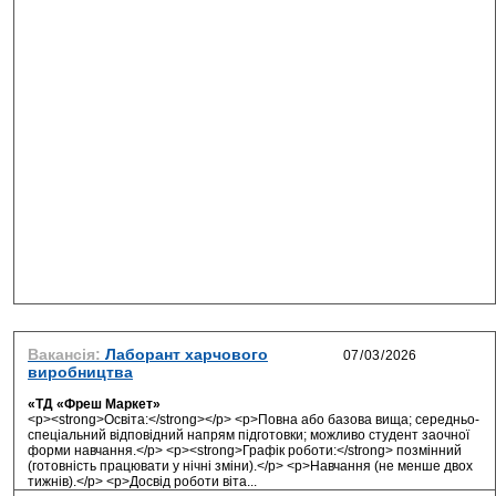
Вакансія:
Лаборант харчового
виробництва
«ТД «Фреш Маркет»
<p><strong>Освіта:</strong></p> <p>Повна або базова вища; середньо-
спеціальний відповідний напрям підготовки; можливо студент заочної
форми навчання.</p> <p><strong>Графік роботи:</strong> позмінний
(готовність працювати у нічні зміни).</p> <p>Навчання (не менше двох
тижнів).</p> <p>Досвід роботи віта...