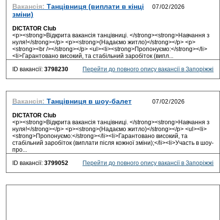
Вакансія:
Танцівниця (виплати в кінці
зміни)
DICTATOR Club
<p><strong>Відкрита вакансія танцівниці. </strong><strong>Навчання з
нуля!</strong></p> <p><strong>(Надаємо житло)</strong></p> <p>
<strong><br /></strong></p> <ul><li><strong>Пропонуємо:</strong></li>
<li>Гарантовано високий, та стабільний заробіток (випл...
ID вакансії:
3798230
Перейти до повного опису вакансії в Запоріжжі
Вакансія:
Танцівниця в шоу-балет
DICTATOR Club
<p><strong>Відкрита вакансія танцівниці. </strong><strong>Навчання з
нуля!</strong></p> <p><strong>(Надаємо житло)</strong></p> <ul><li>
<strong>Пропонуємо:</strong></li><li>Гарантовано високий, та
стабільний заробіток (виплати після кожної зміни);</li><li>Участь в шоу-
про...
ID вакансії:
3799052
Перейти до повного опису вакансії в Запоріжжі