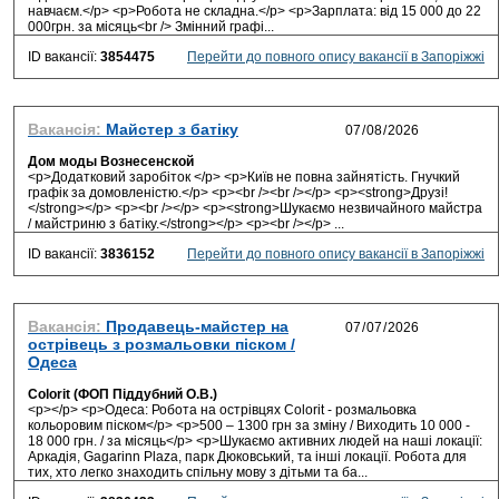
навчаєм.</p> <p>Робота не складна.</p> <p>Зарплата: від 15 000 до 22
000грн. за місяць<br /> Змінний графі...
ID вакансії:
3854475
Перейти до повного опису вакансії в Запоріжжі
Вакансія:
Майстер з батіку
Дом моды Вознесенской
<p>Додатковий заробіток </p> <p>Київ не повна зайнятість. Гнучкий
графік за домовленістю.</p> <p><br /><br /></p> <p><strong>Друзі!
</strong></p> <p><br /></p> <p><strong>Шукаємо незвичайного майстра
/ майстриню з батіку.</strong></p> <p><br /></p> ...
ID вакансії:
3836152
Перейти до повного опису вакансії в Запоріжжі
Вакансія:
Продавець-майстер на
острівець з розмальовки піском /
Одеса
Colorit (ФОП Піддубний О.В.)
<p></p> <p>Одеса: Робота на острівцях Colorit - розмальовка
кольоровим піском</p> <p>500 – 1300 грн за зміну / Виходить 10 000 -
18 000 грн. / за місяць</p> <p>Шукаємо активних людей на наші локації:
Аркадія, Gagarinn Plaza, парк Дюковський, та інші локації. Робота для
тих, хто легко знаходить спільну мову з дітьми та ба...