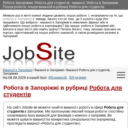
Робота Запоріжжя: Робота для студентів - вакансії, Робота в Запоріжжі.
Пошук роботи, пошук вакансій в рубриці Робота для студентів.
Мінімум раз в житті кожної людини цікавить пошук роботи. І, незважаючи на те, що
робота в Запоріжжі
є завжди, багато хто не знає, де її шукати і куди йти
працювати. Що вибрати - вакансії в Запоріжжі в невеликих фірмах або ж
здійснювати пошук роботи в корпораціях? Що краще: робота в Запоріжжі або
виїхати в інше місто або навіть країну? Питань багато, тому ласкаво просимо на
портал, орієнтований на пошук роботи і вакансій, а також розміщення резюме в
Запоріжжі!
Вакансії в Запоріжжі
/ Вакансії в Запоріжжі / Вакансії Робота для студентів,
Запоріжжя
На 08.08.2026 в нашій базі:
455 вакансій
,
928 резюме
Робота в Запоріжжі в рубриці
Робота для
студентів
На сайті Jobsite ви можете знайти вакансії і роботу в сфері
Робота для
студентів
в Запоріжжі. Ми пропонуємо якісний пошук роботи і постійно
оновлювану базу вакансій для фахівців з кожного з напрямів. Ви
можете шукати вакансії по конкретних спеціальностях (наприклад,
проглядати вакансії «Робота для студентів»).