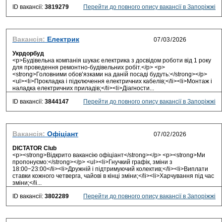
ID вакансії:
3819279
Перейти до повного опису вакансії в Запоріжжі
Вакансія:
Електрик
Укрдорбуд
<p>Будівельна компанія шукає електрика з досвідом роботи від 1 року
для проведення ремонтно-будівельних робіт.</p> <p>
<strong>Головними обов’язками на даній посаді будуть:</strong></p>
<ul><li>Прокладка і підключення електричних кабелів;</li><li>Монтаж і
наладка електричних приладів;</li><li>Діагности...
ID вакансії:
3844147
Перейти до повного опису вакансії в Запоріжжі
Вакансія:
Офіціант
DICTATOR Club
<p><strong>Відкрито вакансію офіціант</strong></p> <p><strong>Ми
пропонуємо:</strong></p> <ul><li>Гнучкий графік, зміни з
18:00−23:00</li><li>Дружній і підтримуючий колектив;</li><li>Виплати
ставки кожного четверга, чайові в кінці зміни;</li><li>Харчування під час
зміни;</li...
ID вакансії:
3802289
Перейти до повного опису вакансії в Запоріжжі