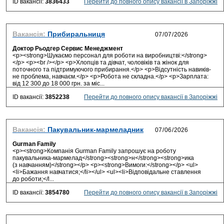
ID вакансії:
3836433
Перейти до повного опису вакансії в Запоріжжі
Вакансія:
Прибиральниця
Доктор Рьодгер Сервис Менеджмент
<p><strong>Шукаємо персонал для роботи на виробництві:</strong>
</p> <p><br /></p> <p>Хлопців та дівчат, чоловіків та жінок для
поточного та підтримуючого прибирання.</p> <p>Відсутність навиків-
не проблема, навчаєм.</p> <p>Робота не складна.</p> <p>Зарплата:
від 12 300 до 18 000 грн. за міс...
ID вакансії:
3852238
Перейти до повного опису вакансії в Запоріжжі
Вакансія:
Пакувальник-мармеладник
Gurman Family
<p><strong>Компанія Gurman Family запрошує на роботу
пакувальника-мармелад</strong><strong>н</strong><strong>ика
(з навчанням)</strong></p> <p><strong>Вимоги:</strong></p> <ul>
<li>Бажання навчатися;</li></ul> <ul><li>Відповідальне ставлення
до роботи;</l...
ID вакансії:
3854780
Перейти до повного опису вакансії в Запоріжжі