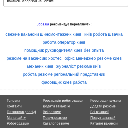
вакансії Запоріжжі на Jobsite.
Jobs.ua
рекомендує переглянути:
свежие вакансии шиномонтажник киев
київ робота швачка
работа оператор киев
помощник руководителя киев без опыта
резюме на вакансию хостес
офис менеджер резюме киев
механик киев
журналіст резюме київ
робота резюме регіональний представник
фасовщик киев работа
Головна
Реестрація роботодавця
Реестрація шукача
Контакти
Додати вакансію
Додати резюме
Питання/відповіді
Всі резюме
Всі вакансії
Мапа сайту
Пошук резюме
Пошук вакансій
Роботодавцю
Каталог резюме
Каталог вакансій