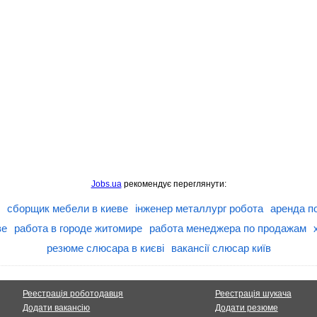
Jobs.ua
рекомендує переглянути:
сборщик мебели в киеве
інженер металлург робота
аренда п
ве
работа в городе житомире
работа менеджера по продажам
резюме слюсара в києві
вакансії слюсар київ
Реестрація роботодавця
Реестрація шукача
Додати вакансію
Додати резюме