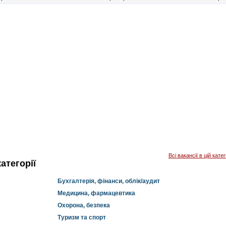
Всі вакансії в цій катег
атегорії
Бухгалтерія, фінанси, облік/аудит
Медицина, фармацевтика
Охорона, безпека
Туризм та спорт