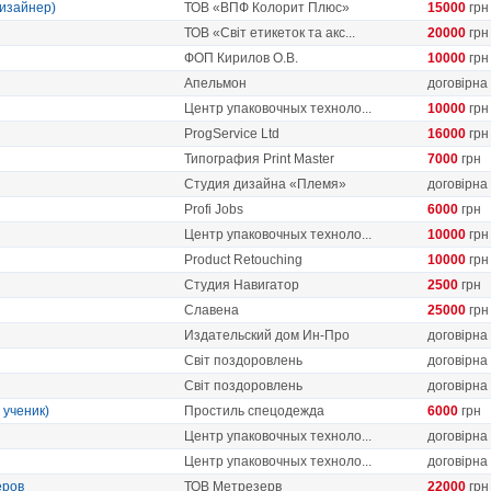
дизайнер)
ТОВ «ВПФ Колорит Плюс»
15000
грн
ТОВ «Світ етикеток та акс...
20000
грн
ФОП Кирилов О.В.
10000
грн
Апельмон
договірна
Центр упаковочных техноло...
10000
грн
ProgService Ltd
16000
грн
Типография Print Master
7000
грн
Студия дизайна «Племя»
договірна
Profi Jobs
6000
грн
Центр упаковочных техноло...
10000
грн
Product Retouching
10000
грн
Студия Навигатор
2500
грн
Славена
25000
грн
Издательский дом Ин-Про
договірна
Світ поздоровлень
договірна
Світ поздоровлень
договірна
 ученик)
Простиль спецодежда
6000
грн
Центр упаковочных техноло...
договірна
Центр упаковочных техноло...
договірна
еров
ТОВ Метрезерв
22000
грн