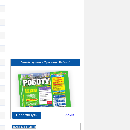
Онлайн журнал - "Пропоную Роботу"
Переглянути
Архів →
Полезные ссылки