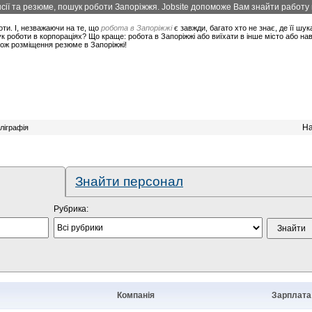
ії та резюме, пошук роботи Запоріжжя. Jobsite допоможе Вам знайти работу в
оти. І, незважаючи на те, що
робота в Запоріжжі
є завжди, багато хто не знає, де її шук
 роботи в корпораціях? Що краще: робота в Запоріжжі або виїхати в інше місто або на
акож розміщення резюме в Запоріжжі!
На
ліграфія
Знайти персонал
Рубрика:
Компанія
Зарплата