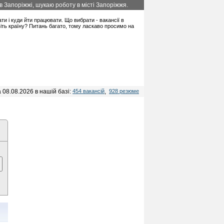
 Запоріжжі, шукаю роботу в місті Запоріжжя.
ати і куди йти працювати. Що вибрати - вакансії в
віть країну? Питань багато, тому ласкаво просимо на
 08.08.2026 в нашій базі:
454 вакансій
,
928 резюме