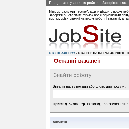
Працевлаштування та робота в Запоріжжі: ваканс
Мінімум раз в житті кожної людини цікавить пошук роб
Запоріжжі в невеликих фірмах або ж здійснювати пошук
портал, орієнтований на пошук роботи і вакансій, а т
вакансії Запоріжжі
/ вакансії в рубриці Видавництво, по
Останні вакансії
Знайти роботу
Введіть назву посади або слово для пошуку:
Приклад: бухгалтер на склад, програміст PHP
Вакансія