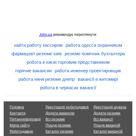
Jobs.ua
рекомендує переглянути:
найти работу кассиром
работа одесса охранником
фармацевт резюме київ
резюме помічник бухгалтера
робота в києві торговим представником
горячие вакансии
работа инженер проектировщик
работа няня резюме днепр
вакансії в житомирі
робота в черкасах вакансії
Головна
Реестрація роботодавця
Реестрація шукача
Контакти
Додати вакансію
Додати резюме
Питання/відповіді
Всі резюме
Всі вакансії
Мапа сайту
Пошук резюме
Пошук вакансій
Роботодавцю
Каталог резюме
Каталог вакансій