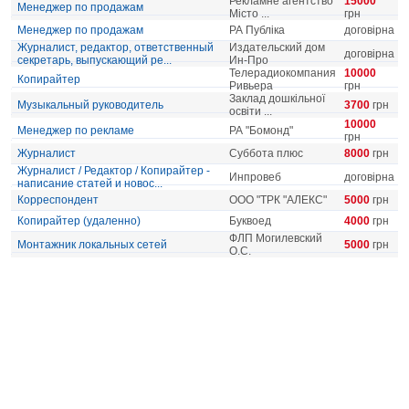
Рекламне агентство
15000
Менеджер по продажам
Місто ...
грн
Менеджер по продажам
РА Публіка
договірна
Журналист, редактор, ответственный
Издательский дом
договірна
секретарь, выпускающий ре...
Ин-Про
Телерадиокомпания
10000
Копирайтер
Ривьера
грн
Заклад дошкільної
Музыкальный руководитель
3700
грн
освіти ...
10000
Менеджер по рекламе
РА "Бомонд"
грн
Журналист
Суббота плюс
8000
грн
Журналист / Редактор / Копирайтер -
Инпровеб
договірна
написание статей и новос...
Корреспондент
ООО "ТРК "АЛЕКС"
5000
грн
Копирайтер (удаленно)
Буквоед
4000
грн
ФЛП Могилевский
Монтажник локальных сетей
5000
грн
О.С.