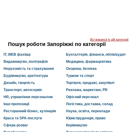
Всі вакансії в цій категорії
Пошук роботи Запоріжжі по категорії
IT, WEB фахівці
Бухгалтерія, фінанси, облік/аудит
Видавництво, поліграфія
Медицина, фармацевтика
Нерухомість та страхування
Охорона, безпека
Будівництво, архітектура
Туризм та спорт
Дизайн, творчість
Торгівля, продажі, закупівлі
Транспорт, автосервіс
Реклама, маркетинг, PR
HR, управління персоналом
Офісний персонал
Інші пропозиції
Логістика, доставка, склад
Ресторанний бізнес, кулінарія
Наука, освіта, переклади
Краса та SPA-послуги
Юриспруденція, право
Сфера розваг
Керівництво