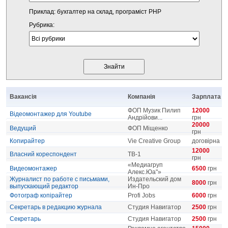
Приклад: бухгалтер на склад, програміст PHP
Рубрика:
Вакансія
Компанія
Зарплата
ФОП Музик Пилип
12000
Відеомонтажер для Youtube
Андрійови...
грн
20000
Ведущий
ФОП Міщенко
грн
Копирайтер
Vie Creative Group
договірна
12000
Власний кореспондент
ТВ-1
грн
«Медиагруп
Видеомонтажер
6500
грн
Алекс.Юа"»
Журналист по работе с письмами,
Издательский дом
8000
грн
выпускающий редактор
Ин-Про
Фотограф копірайтер
Profi Jobs
6000
грн
Секретарь в редакцию журнала
Студия Навигатор
2500
грн
Секретарь
Студия Навигатор
2500
грн