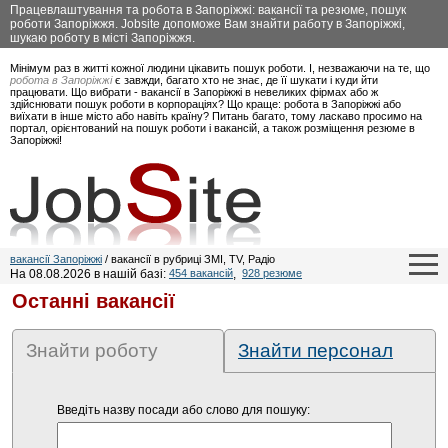
Працевлаштування та робота в Запоріжжі: вакансії та резюме, пошук
роботи Запоріжжя. Jobsite допоможе Вам знайти работу в Запоріжжі,
шукаю роботу в місті Запоріжжя.
Мінімум раз в житті кожної людини цікавить пошук роботи. І, незважаючи на те, що
робота в Запоріжжі
є завжди, багато хто не знає, де її шукати і куди йти
працювати. Що вибрати - вакансії в Запоріжжі в невеликих фірмах або ж
здійснювати пошук роботи в корпораціях? Що краще: робота в Запоріжжі або
виїхати в інше місто або навіть країну? Питань багато, тому ласкаво просимо на
портал, орієнтований на пошук роботи і вакансій, а також розміщення резюме в
Запоріжжі!
вакансії Запоріжжі
/ вакансії в рубриці ЗМІ, TV, Радіо
На 08.08.2026 в нашій базі:
454 вакансій
,
928 резюме
Останні вакансії
Знайти роботу
Знайти персонал
Введіть назву посади або слово для пошуку: