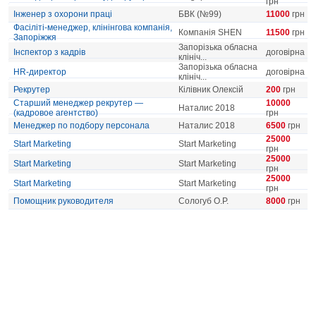
грн
Інженер з охорони праці
БВК (№99)
11000
грн
Фасіліті-менеджер, клінінгова компанія,
Компанія SHEN
11500
грн
Запоріжжя
Запорізька обласна
Інспектор з кадрів
договірна
клініч...
Запорізька обласна
HR-директор
договірна
клініч...
Рекрутер
Кілівник Олексій
200
грн
Старший менеджер рекрутер —
10000
Наталис 2018
(кадровое агентство)
грн
Менеджер по подбору персонала
Наталис 2018
6500
грн
25000
Start Marketing
Start Marketing
грн
25000
Start Marketing
Start Marketing
грн
25000
Start Marketing
Start Marketing
грн
Помощник руководителя
Сологуб О.Р.
8000
грн