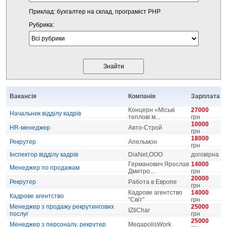
Приклад: бухгалтер на склад, програміст PHP
Рубрика:
Вакансія
Компанія
Зарплата
Концерн «Міські
27000
Начальник відділу кадрів
теплові м...
грн
10000
HR-менеджер
Авто-Строй
грн
18000
Рекрутер
Апельмон
грн
Інспектор відділу кадрів
DiaNet,ООО
договірна
Германович Ярослав
14000
Менеджер по продажам
Дмитро...
грн
20000
Рекрутер
Работа в Европе
грн
Кадрове агентство
14000
Кадрове агентство
"Світ"
грн
Менеджер з продажу рекрутингових
25000
IZIiChar
послуг
грн
25000
Менеджер з персоналу, рекрутер
MegapolisWork