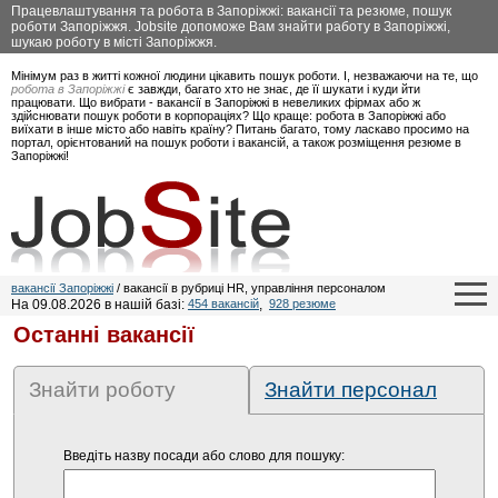
Працевлаштування та робота в Запоріжжі: вакансії та резюме, пошук
роботи Запоріжжя. Jobsite допоможе Вам знайти работу в Запоріжжі,
шукаю роботу в місті Запоріжжя.
Мінімум раз в житті кожної людини цікавить пошук роботи. І, незважаючи на те, що
робота в Запоріжжі
є завжди, багато хто не знає, де її шукати і куди йти
працювати. Що вибрати - вакансії в Запоріжжі в невеликих фірмах або ж
здійснювати пошук роботи в корпораціях? Що краще: робота в Запоріжжі або
виїхати в інше місто або навіть країну? Питань багато, тому ласкаво просимо на
портал, орієнтований на пошук роботи і вакансій, а також розміщення резюме в
Запоріжжі!
вакансії Запоріжжі
/ вакансії в рубриці HR, управління персоналом
На 09.08.2026 в нашій базі:
454 вакансій
,
928 резюме
Останні вакансії
Знайти роботу
Знайти персонал
Введіть назву посади або слово для пошуку: