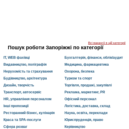
Всі вакансії в цій категорії
Пошук роботи Запоріжжі по категорії
IT, WEB фахівці
Бухгалтерія, фінанси, облік/аудит
Видавництво, поліграфія
Медицина, фармацевтика
Нерухомість та страхування
Охорона, безпека
Будівництво, архітектура
Туризм та спорт
Дизайн, творчість
Торгівля, продажі, закупівлі
Транспорт, автосервіс
Реклама, маркетинг, PR
HR, управління персоналом
Офісний персонал
Інші пропозиції
Логістика, доставка, склад
Ресторанний бізнес, кулінарія
Наука, освіта, переклади
Краса та SPA-послуги
Юриспруденція, право
Сфера розваг
Керівництво