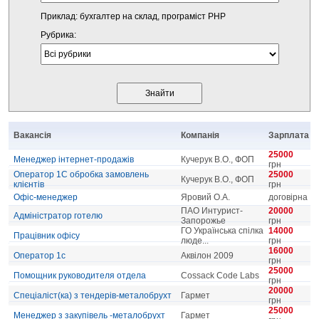
Приклад: бухгалтер на склад, програміст PHP
Рубрика:
Вакансія
Компанія
Зарплата
25000
Менеджер інтернет-продажів
Кучерук В.О., ФОП
грн
Оператор 1С обробка замовлень
25000
Кучерук В.О., ФОП
клієнтів
грн
Офіс-менеджер
Яровий О.А.
договірна
ПАО Интурист-
20000
Адміністратор готелю
Запорожье
грн
ГО Українська спілка
14000
Працівник офісу
люде...
грн
16000
Оператор 1c
Аквілон 2009
грн
25000
Помощник руководителя отдела
Cossack Code Labs
грн
20000
Спеціаліст(ка) з тендерів-металобрухт
Гармет
грн
25000
Менеджер з закупівель -металобрухт
Гармет