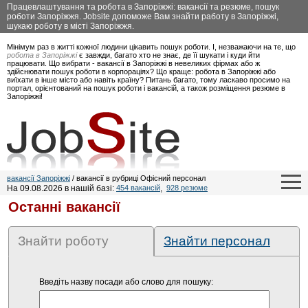
Працевлаштування та робота в Запоріжжі: вакансії та резюме, пошук
роботи Запоріжжя. Jobsite допоможе Вам знайти работу в Запоріжжі,
шукаю роботу в місті Запоріжжя.
Мінімум раз в житті кожної людини цікавить пошук роботи. І, незважаючи на те, що
робота в Запоріжжі
є завжди, багато хто не знає, де її шукати і куди йти
працювати. Що вибрати - вакансії в Запоріжжі в невеликих фірмах або ж
здійснювати пошук роботи в корпораціях? Що краще: робота в Запоріжжі або
виїхати в інше місто або навіть країну? Питань багато, тому ласкаво просимо на
портал, орієнтований на пошук роботи і вакансій, а також розміщення резюме в
Запоріжжі!
вакансії Запоріжжі
/ вакансії в рубриці Офісний персонал
На 09.08.2026 в нашій базі:
454 вакансій
,
928 резюме
Останні вакансії
Знайти роботу
Знайти персонал
Введіть назву посади або слово для пошуку: