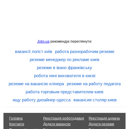
Jobs.ua
рекомендує переглянути:
вакансії логіст київ
работа разнорабочим резюме
резюме менеджер по рекламе киев
резюме в івано франківську
робота няні вихователя в києві
резюме на вакансію клінера
резюме на работу педагога
работа торговым представителем киев
ищу работу дизайнер одесса
вакансия столяр киев
Головна
Реестрація роботодавця
Реестрація шукача
Контакти
Додати вакансію
Додати резюме