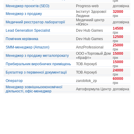
грн
Менеджер проєктів (SEO)
Progress-web
договірна
Інститут Здорової
32000
Менеджер з продажу
Людини
грн
Медичний центр
Медичний реєстратор лабораторії
договірна
«Юліс»
14500
Lead Generation Specialist
Dev Hub Games
грн
12500
Помічник керівника
Dev Hub Games
грн
25000
SMM-менеджер (Amazon)
AmzProfessional
грн
ООО «Торговый Дом
15000
Менеджер з продажу металопрокату
«Крафт»
грн
15000
Прибиральник виробничих приміщень
ТОВ Агрокуб
грн
24000
Бухгалтер з первинної документації
ТОВ Агрокуб
грн
60000
Оператор
zarobitok_zp
грн
Менеджер зовнішньоекономічної
Автоформула Центр
договірна
діяльності, офіс-менеджер