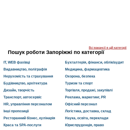
Всі вакансії в цій категорії
Пошук роботи Запоріжжі по категорії
IT, WEB фахівці
Бухгалтерія, фінанси, облік/аудит
Видавництво, поліграфія
Медицина, фармацевтика
Нерухомість та страхування
Охорона, безпека
Будівництво, архітектура
Туризм та спорт
Дизайн, творчість
Торгівля, продажі, закупівлі
Транспорт, автосервіс
Реклама, маркетинг, PR
HR, управління персоналом
Офісний персонал
Інші пропозиції
Логістика, доставка, склад
Ресторанний бізнес, кулінарія
Наука, освіта, переклади
Краса та SPA-послуги
Юриспруденція, право