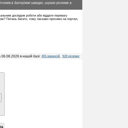
ітників в Запоріжжі швидко, шукаю резюме в
німальним досвідом роботи або віддати перевагу
дом? Питань багато, тому ласкаво просимо на портал,
 06.08.2026 в нашій базі:
455 вакансій
,
928 резюме
та