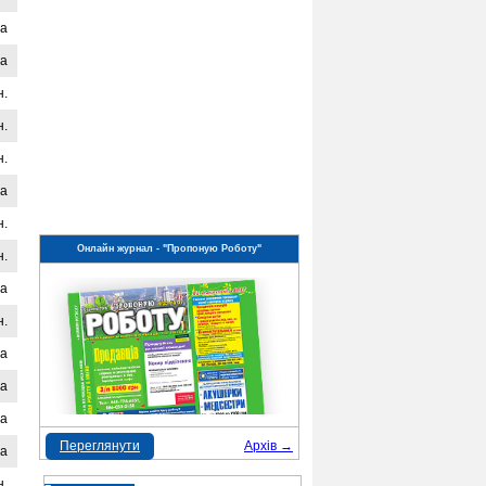
на
на
н.
н.
н.
на
н.
Онлайн журнал - "Пропоную Роботу"
н.
на
н.
на
на
на
Переглянути
Архів →
на
н.