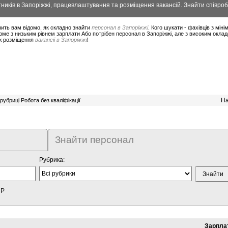
ників в Запоріжжі, працевлаштування та розміщення вакансій. Знайти співроб
ить вам відомо, як складно знайти
персонал в Запоріжжі
. Кого шукати - фахівців з мі
ме з низьким рівнем зарплати Або потрібен персонал в Запоріжжі, але з високим окла
ож розміщення
вакансії в Запоріжжі
!
На
рубриці Робота без кваліфікації
Знайти персонал
Рубрика:
HP
Зарпла