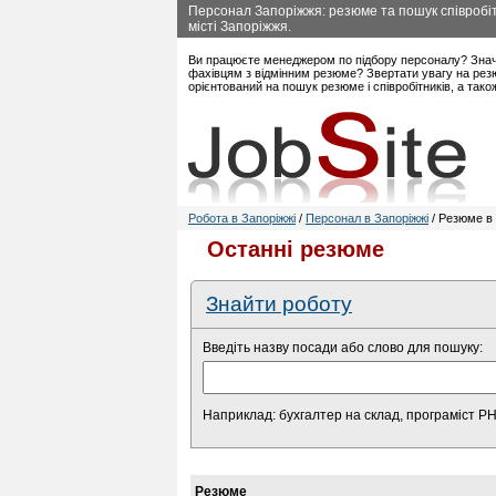
Персонал Запоріжжя: резюме та пошук співробіт
місті Запоріжжя.
Ви працюєте менеджером по підбору персоналу? Знач
фахівцям з відмінним резюме? Звертати увагу на резю
орієнтований на пошук резюме і співробітників, а так
Робота в Запоріжжі
/
Персонал в Запоріжжі
/ Резюме в 
Останні резюме
Знайти роботу
Введіть назву посади або слово для пошуку:
Наприклад: бухгалтер на склад, програміст P
Резюме