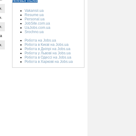
Полезные ссылки
н.
Vakansii.ua
Resume.ua
н.
Personal.ua
JobSite.com.ua
н.
UaJobs.com.ua
Srochno.ua
на
Робота на Jobs.ua
Робота в Києві на Jobs.ua
н.
Робота в Дніпрі на Jobs.ua
Робота у Львові на Jobs.ua
Робота в Одессі на Jobs.ua
Робота в Харкові на Jobs.ua