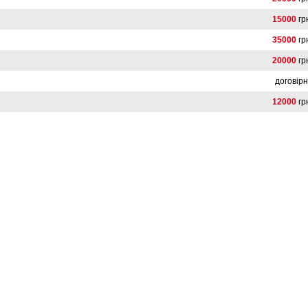
15000
гр
35000
гр
20000
гр
договір
12000
гр