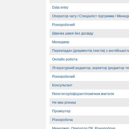
Data entry
Оператор чату / Спеціаліст підтримки / Менедж
Різноробочий
Швачка швея без досвіду
Менеджер
Перекладач (документів,текстів) з англійської м
Онлайн робота
Літературний редактор, коректор (редактор те
Різноробочий
Консультант
Репетитор/офіціант/помічник вчителя
Не має різниці
Промоутер
Різноробоча
Менеджер, Оператор ПК, Різноробоча