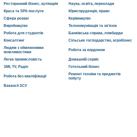
Ресторанний бізнес, кулінарія
Наука, освіта, переклади
Краса та SPA-послуги
Юриспруденція, право
Сфера розваг
Керівництво
Виробництво
Телекомунікація та зв'язок
Робота для студентів
Банківська справа, ломбарди
Консалтинг
Сільське господарство, агробізнес
Людям з обмеженими
Робота за кордоном
можливостями
Легка промисловість
Домашній сервіс
ЗМІ, TV, Радіо
Готельний бізнес
Ремонт техніки та предметів
Робота без кваліфікації
побуту
Вакансії ЗСУ