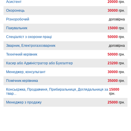
Асистент
20000
грн.
Охоронець
30000
грн.
Різноробочий
договірна
Пакувальник
15000
грн.
Спеціаліст з охорони праці
50000
грн.
Зварник, Електрогазозварник
договірна
Технічний керівник
50000
грн.
Касир або Адміністратор або Бухгалтер
23200
грн.
Менеджер, консультант
30000
грн.
Помічник керівника
35000
грн.
Консьєржка, Продавчиня, Прибиральниця, Доглядальниця за
15000
твар...
грн.
Менеджер з продажу
25000
грн.