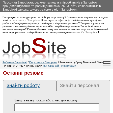
Персонал Запоріжжя: резюме та пошук співробітників в Запоріжжі,
працевлаштування та розміщення вакансій. Знайти співробітників в
Запоріжжі швидко, шукаю резюме в місті Запоріжжя.
Ви працюєте менеджером по підбору персоналу? Значить вам відомо, як складно
знайти
персонал в Запоріжжі
. Кого шукати - фахівців з мінімальним досвідом
роботи або віддати перевагу фахівцям з відмінним резюме? Звертати увагу на
резюме з низьким рівнем зарплати Або потрібен персонал в Запоріжжі, але з
високим окладом? Питань багато, тому ласкаво просимо на портал, орієнтований
на пошук резюме і співробітників, а також розміщення
вакансії в Запоріжжі
!
Робота в Запоріжжі
/
Персонал в Запоріжжі
/ Резюме в рубриці Готельний бізнес
На 08.08.2026 в нашій базі:
454 вакансій
,
928 резюме
Останні резюме
Знайти роботу
Знайти персонал
Введіть назву посади або слово для пошуку: