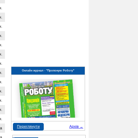
н.
н.
н.
н.
н.
н.
н.
Онлайн журнал - "Пропоную Роботу"
н.
н.
н.
н.
н.
н.
Переглянути
Архів →
на
на