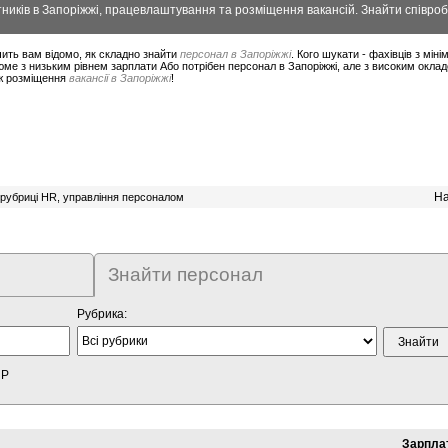
ників в Запоріжжі, працевлаштування та розміщення вакансій. Знайти співроб
ить вам відомо, як складно знайти
персонал в Запоріжжі
. Кого шукати - фахівців з мі
ме з низьким рівнем зарплати Або потрібен персонал в Запоріжжі, але з високим окла
ож розміщення
вакансії в Запоріжжі
!
На
 рубриці HR, управління персоналом
Знайти персонал
Рубрика:
HP
Зарпла