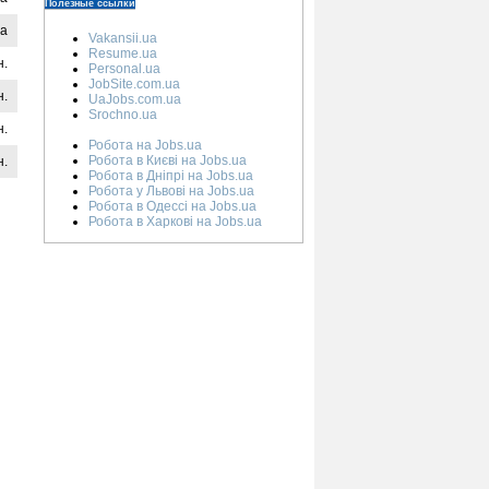
Полезные ссылки
на
Vakansii.ua
Resume.ua
н.
Personal.ua
JobSite.com.ua
н.
UaJobs.com.ua
Srochno.ua
н.
Робота на Jobs.ua
Робота в Києві на Jobs.ua
н.
Робота в Дніпрі на Jobs.ua
Робота у Львові на Jobs.ua
Робота в Одессі на Jobs.ua
Робота в Харкові на Jobs.ua