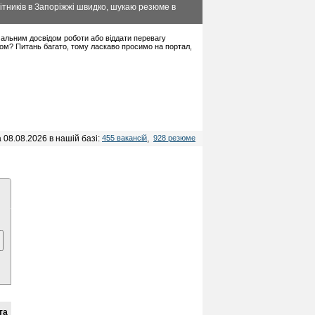
ітників в Запоріжжі швидко, шукаю резюме в
німальним досвідом роботи або віддати перевагу
дом? Питань багато, тому ласкаво просимо на портал,
 08.08.2026 в нашій базі:
455 вакансій
,
928 резюме
та