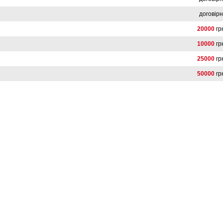
договір
20000
гр
10000
гр
25000
гр
50000
гр