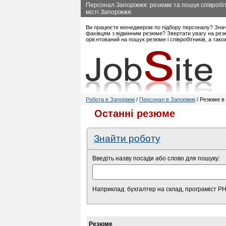
Персонал Запоріжжя: резюме та пошук співробіт
місті Запоріжжя.
Ви працюєте менеджером по підбору персоналу? Знач
фахівцям з відмінним резюме? Звертати увагу на резю
орієнтований на пошук резюме і співробітників, а так
Робота в Запоріжжі
/
Персонал в Запоріжжі
/ Резюме в
Останні резюме
Знайти роботу
Введіть назву посади або слово для пошуку:
Наприклад: бухгалтер на склад, програміст P
Резюме