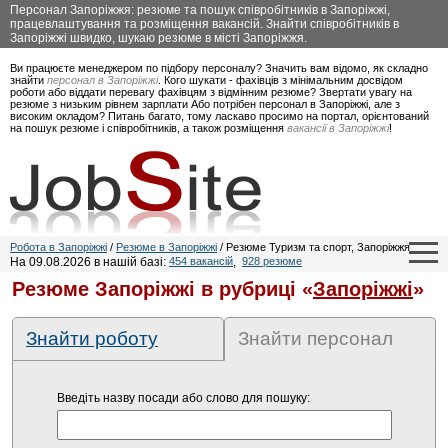
Персонал Запоріжжя: резюме та пошук співробітників в Запоріжжі,
працевлаштування та розміщення вакансій. Знайти співробітників в
Запоріжжі швидко, шукаю резюме в місті Запоріжжя.
Ви працюєте менеджером по підбору персоналу? Значить вам відомо, як складно
знайти
персонал в Запоріжжі
. Кого шукати - фахівців з мінімальним досвідом
роботи або віддати перевагу фахівцям з відмінним резюме? Звертати увагу на
резюме з низьким рівнем зарплати Або потрібен персонал в Запоріжжі, але з
високим окладом? Питань багато, тому ласкаво просимо на портал, орієнтований
на пошук резюме і співробітників, а також розміщення
вакансії в Запоріжжі
!
Робота в Запоріжжі
/
Резюме в Запоріжжі
/ Резюме Туризм та спорт, Запоріжжя
На 09.08.2026 в нашій базі:
454 вакансій
,
928 резюме
Резюме Запоріжжі в рубриці «
Запоріжжі
»
Знайти роботу
Знайти персонал
Введіть назву посади або слово для пошуку: