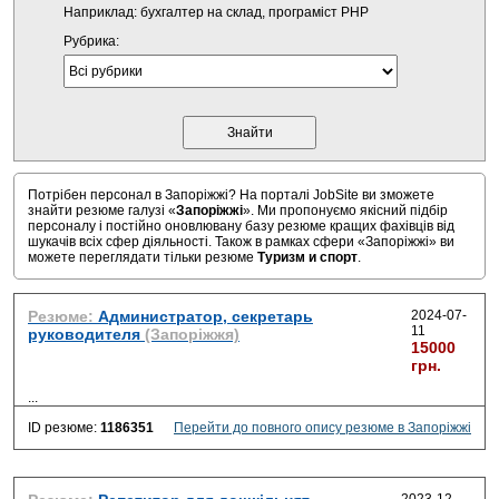
Наприклад: бухгалтер на склад, програміст PHP
Рубрика:
Потрібен персонал в Запоріжжі? На порталі JobSite ви зможете
знайти резюме галузі «
Запоріжжі
». Ми пропонуємо якісний підбір
персоналу і постійно оновлювану базу резюме кращих фахівців від
шукачів всіх сфер діяльності. Також в рамках сфери «Запоріжжі» ви
можете переглядати тільки резюме
Туризм и спорт
.
Резюме:
Администратор, секретарь
2024-07-
11
руководителя
(Запоріжжя)
15000
грн.
...
ID резюме:
1186351
Перейти до повного опису резюме в Запоріжжі