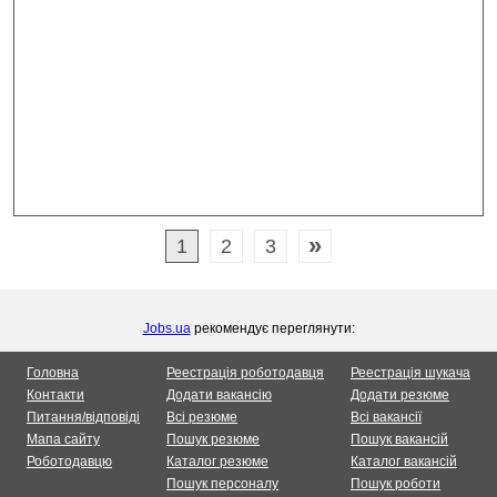
»
1
2
3
Jobs.ua
рекомендує переглянути:
Головна
Реестрація роботодавця
Реестрація шукача
Контакти
Додати вакансію
Додати резюме
Питання/відповіді
Всі резюме
Всі вакансії
Мапа сайту
Пошук резюме
Пошук вакансій
Роботодавцю
Каталог резюме
Каталог вакансій
Пошук персоналу
Пошук роботи