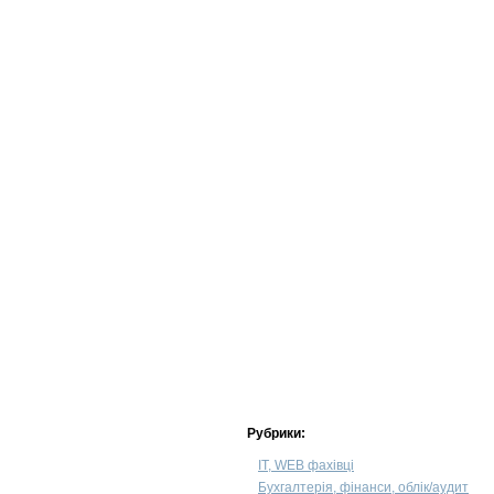
Рубрики:
IT, WEB фахівці
Бухгалтерія, фінанси, облік/аудит