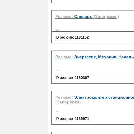
Резюме:
Слесарь
(Запоріжжя)
...
ID резюме:
1181152
Резюме:
Энергетик, Механик, Начал
...
ID резюме:
1180307
Резюме:
Электромонтёр станционно
(Запоріжжя)
...
ID резюме:
1139971