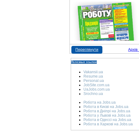
Переглянути
Архів
Полезные ссылки
Vakansii.ua
Resume.ua
Personal.ua
JobSite.com.ua
UaJobs.com.ua
Srochno.ua
Робота на Jobs.ua
Робота в Києві на Jobs.ua
Робота в Дніпрі на Jobs.ua
Робота у Львові на Jobs.ua
Робота в Одессі на Jobs.ua
Робота в Харкові на Jobs.ua