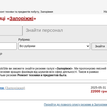
На
нт техніки та предметів побуту, Запоріжжя
ці «
Запоріжжі
»
Знайти персонал
Рубрика:
HP
obSite ви зможете знайти резюме галузі «
Запоріжжі
». Ми пропонуємо якісний
резюме кращих фахівців від шукачів всіх сфер діяльності. Також в рамках
ільки резюме
Ремонт техники и предметов быта
.
ля
(Запоріжжя)
2025-05-31
22000 грн
Перейти до повного опису резюме в Запоріжж