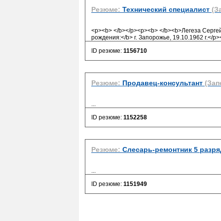
Резюме:
Технический специалист
(З
<p><b> </b></p><p><b> </b><b>Легеза Серге
рождения:</b> г. Запорожье, 19.10.1962 г.<
ID резюме:
1156710
Резюме:
Продавец-консультант
(Зап
...
ID резюме:
1152258
Резюме:
Слесарь-ремонтник 5 разря
...
ID резюме:
1151949