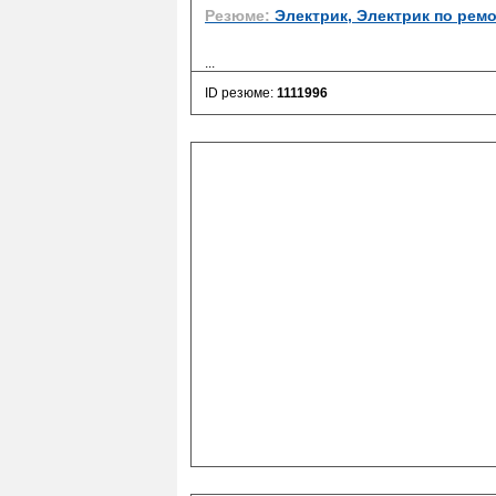
Резюме:
Электрик, Электрик по рем
...
ID резюме:
1111996