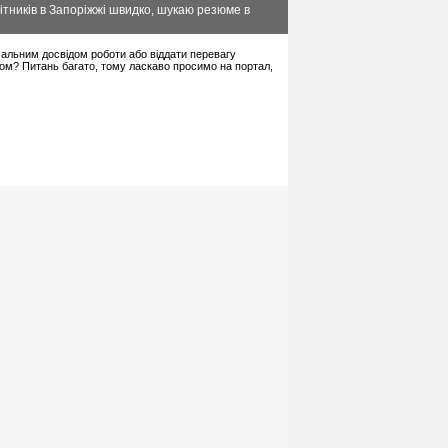
ітників в Запоріжжі швидко, шукаю резюме в
німальним досвідом роботи або віддати перевагу
дом? Питань багато, тому ласкаво просимо на портал,