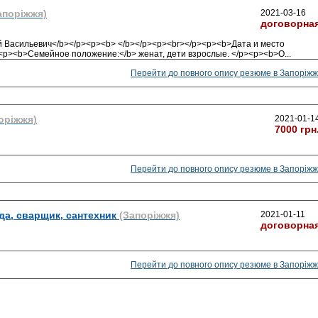
апоріжжя)
2021-03-16
договорна
й Васильевич</b></p><p><b> </b></p><p><br></p><p><b>Дата и место
/p><p><b>Семейное положение:</b> женат, дети взрослые. </p><p><b>О
...
Перейти до повного опису резюме в Запоріжж
оріжжя)
2021-01-1
7000 грн
Перейти до повного опису резюме в Запоріжж
да, сварщик, сантехник
(Запоріжжя)
2021-01-11
договорна
Перейти до повного опису резюме в Запоріжж