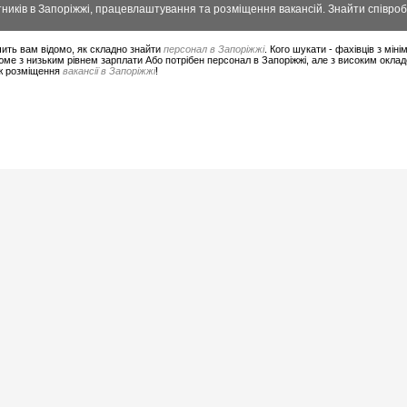
ників в Запоріжжі, працевлаштування та розміщення вакансій. Знайти співроб
ить вам відомо, як складно знайти
персонал в Запоріжжі
. Кого шукати - фахівців з мі
ме з низьким рівнем зарплати Або потрібен персонал в Запоріжжі, але з високим окла
ож розміщення
вакансії в Запоріжжі
!