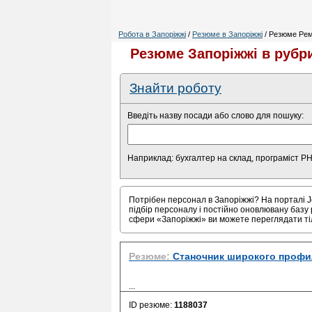
Робота в Запоріжжі
/
Резюме в Запоріжжі
/ Резюме Ремо
Резюме Запоріжжі в рубри
Знайти роботу
Введіть назву посади або слово для пошуку:
Наприклад: бухгалтер на склад, програміст P
Потрібен персонал в Запоріжжі? На порталі J
підбір персоналу і постійно оновлювану базу 
сфери «Запоріжжі» ви можете переглядати т
Резюме:
Станочник широкого профи
...
ID резюме:
1188037