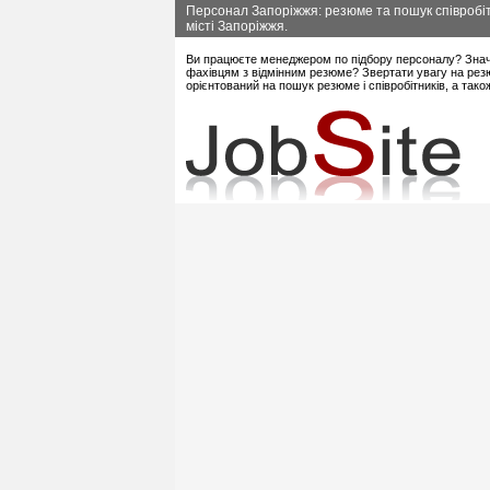
Персонал Запоріжжя: резюме та пошук співробіт
місті Запоріжжя.
Ви працюєте менеджером по підбору персоналу? Знач
фахівцям з відмінним резюме? Звертати увагу на резю
орієнтований на пошук резюме і співробітників, а так