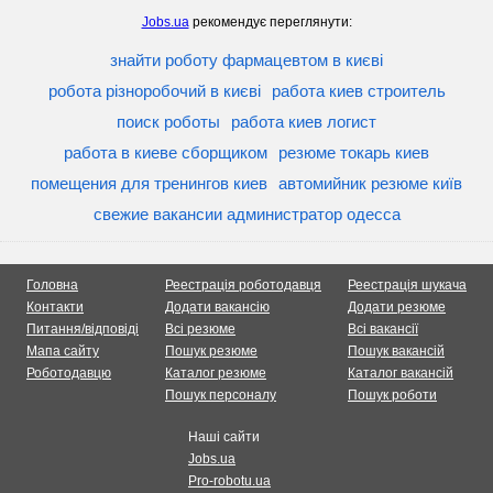
Jobs.ua
рекомендує переглянути:
знайти роботу фармацевтом в києві
робота різноробочий в києві
работа киев строитель
поиск роботы
работа киев логист
работа в киеве сборщиком
резюме токарь киев
помещения для тренингов киев
автомийник резюме київ
свежие вакансии администратор одесса
Головна
Реестрація роботодавця
Реестрація шукача
Контакти
Додати вакансію
Додати резюме
Питання/відповіді
Всі резюме
Всі вакансії
Мапа сайту
Пошук резюме
Пошук вакансій
Роботодавцю
Каталог резюме
Каталог вакансій
Пошук персоналу
Пошук роботи
Наші сайти
Jobs.ua
Pro-robotu.ua