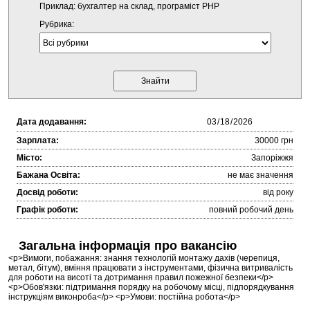
Приклад: бухгалтер на склад, програміст PHP
Рубрика:
Дата додавання:
Зарплата:
30000 грн
Місто:
Запоріжжя
Бажана Освіта:
не має значення
Досвід роботи:
від року
Графік роботи:
повний робочий день
Загальна інформація про вакансію
<p>Вимоги, побажання: знання технологій монтажу дахів (черепиця,
метал, бітум), вміння працювати з інструментами, фізична витривалість
для роботи на висоті та дотримання правил пожежної безпеки</p>
<p>Обов'язки: підтримання порядку на робочому місці, підпорядкування
інструкціям виконроба</p> <p>Умови: постійна робота</p>