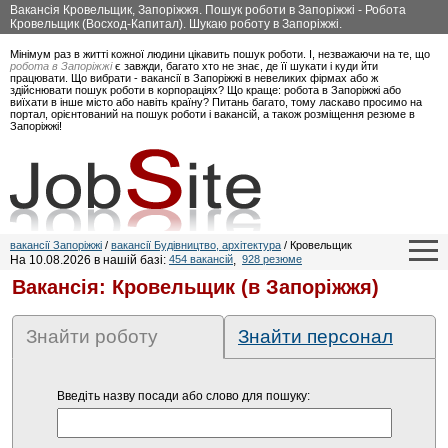
Вакансія Кровельщик, Запоріжжя. Пошук роботи в Запоріжжі - Робота
Кровельщик (Восход-Капитал). Шукаю роботу в Запоріжжі.
Мінімум раз в житті кожної людини цікавить пошук роботи. І, незважаючи на те, що
робота в Запоріжжі
є завжди, багато хто не знає, де її шукати і куди йти
працювати. Що вибрати - вакансії в Запоріжжі в невеликих фірмах або ж
здійснювати пошук роботи в корпораціях? Що краще: робота в Запоріжжі або
виїхати в інше місто або навіть країну? Питань багато, тому ласкаво просимо на
портал, орієнтований на пошук роботи і вакансій, а також розміщення резюме в
Запоріжжі!
вакансії Запоріжжі
/
вакансії Будівництво, архітектура
/ Кровельщик
На 10.08.2026 в нашій базі:
454 вакансій
,
928 резюме
Вакансія: Кровельщик (в Запоріжжя)
Знайти роботу
Знайти персонал
Введіть назву посади або слово для пошуку: