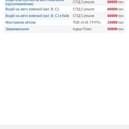
Водитель-грузчик на авто компании
СПД Суяшов
60000
грн.
(грузоперевозки)
Водій на авто компанії (кат. В, С)
СПД Суяшов
60000
грн.
Водій на авто компанії (кат. В, С) в Київ
СПД Суяшов
60000
грн.
Монтажник зв'язку
ТОВ «К.М. ГРУП»
33000
грн.
Зварювальник
Індор-Плюс
50000
грн.