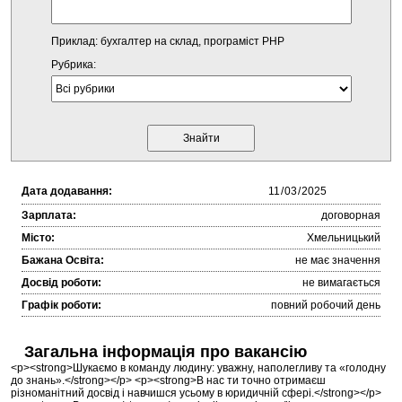
Приклад: бухгалтер на склад, програміст PHP
Рубрика:
Дата додавання:
Зарплата:
договорная
Місто:
Хмельницький
Бажана Освіта:
не має значення
Досвід роботи:
не вимагається
Графік роботи:
повний робочий день
Загальна інформація про вакансію
<p><strong>Шукаємо в команду людину: уважну, наполегливу та «голодну
до знань».</strong></p> <p><strong>В нас ти точно отримаєш
різноманітний досвід і навчишся усьому в юридичній сфері.</strong></p>