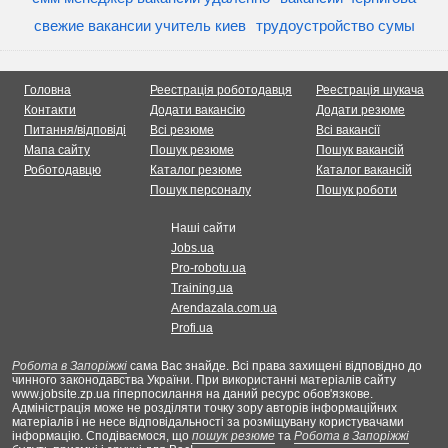
свежие вакансии учитель киев
трудоустройство сумы
Головна
Реестрація роботодавця
Реестрація шукача
Контакти
Додати вакансію
Додати резюме
Питання/відповіді
Всі резюме
Всі вакансії
Мапа сайту
Пошук резюме
Пошук вакансій
Роботодавцю
Каталог резюме
Каталог вакансій
Пошук персоналу
Пошук роботи
Наші сайти
Jobs.ua
Pro-robotu.ua
Training.ua
Arendazala.com.ua
Profi.ua
Робота в Запоріжжі
сама Вас знайде. Всі права захищені відповідно до
чинного законодавства України. При використанні матеріалів сайту
www.jobsite.zp.ua гіперпосилання на даний ресурс обов'язкове.
Адміністрація може не розділяти точку зору авторів інформаційних
матеріалів і не несе відповідальності за розміщувану користувачами
інформацію. Сподіваємося, що
пошук резюме
та
Робота в Запоріжжі