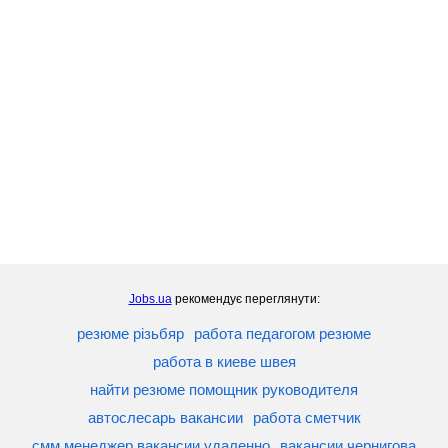
Jobs.ua
рекомендує переглянути:
резюме різьбяр
работа педагогом резюме
работа в киеве швея
найти резюме помощник руководителя
автослесарь вакансии
работа сметчик
смм менеджер вакансии удаленно
вакансии чернигова