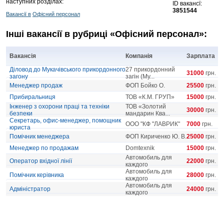
наступних розділах:
ID вакансї:
3851544
Вакансії в
Офісний персонал
Інші вакансії в рубриці «Офісний персонал»:
Вакансія
Компанія
Зарплата
Діловод до Мукачівського прикордонного
27 прикордонний
31000
грн.
загону
загін (Му...
Менеджер продаж
ФОП Бойко О.
25500
грн.
Прибиральниця
ТОВ «К.М. ГРУП»
15000
грн.
Інженер з охорони праці та техніки
ТОВ «Золотий
30000
грн.
безпеки
мандарин Ква...
Секретарь, офис-менеджер, помощник
ООО "КФ "ЛАВРИК"
7000
грн.
юриста
Помічник менеджера
ФОП Кириченко Ю. В.
25000
грн.
Менеджер по продажам
Domtexnik
15000
грн.
Автомобиль для
Оператор вхідної лінії
22000
грн.
каждого
Автомобиль для
Помічник керівника
28000
грн.
каждого
Автомобиль для
Адміністратор
24000
грн.
каждого