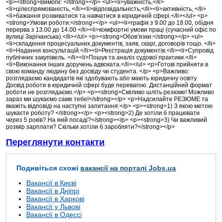
<p><strong>Вимоги: </strong></p> <ul><li>уважність,</li>
<li>цілеспрямованість, </li><li>відповідальність,</li><li>активність, </li>
<li>бажання розвиватися та навчатися в юридичній сфері.</li></ul> <p>
<strong>Умови роботи:</strong></p> <ul><li>графік з 9.00 до 18.00, обідня
перерва з 13.00 до 14.00 </li><li>комфортні умови праці (сучасний офіс по
вулиці Зарічанська).</li></ul> <p><strong>Обов’язки:</strong></p> <ul>
<li>складення процесуальних документів, заяв, скарг, договорів тощо. </li>
<li>Надання консультацій.</li><li>Реєстрація документів.</li><li>Супровід
публічних закупівель. </li><li>Пошук та аналіз судової практики.</li>
<li>Виконання інших доручень адвоката.</li></ul> <p>Готові прийняти в
свою команду людину без досвіду чи студента. </p> <p>Важливо:
розглядаємо кандидатів які здобувають або мають юридичну освіту.
Досвід роботи в юридичній сфері буде перевагою. Дистанційний формат
роботи не розглядаємо.</p> <p><strong>Сміливо шліть резюме! Можливо
зараз ми шукаємо саме тебе!</strong></p> <p>Надсилайте РЕЗЮМЕ та
вкажіть відповіді на наступні запитання:</p> <p><strong>1) З якою метою
шукаєте роботу? </strong></p> <p><strong>2) Де хотіли б працювати
через 5 років? На якій посаді?</strong></p> <p><strong>3) Чи важливий
розмір зарплати? Скільки хотіли б заробляти?</strong></p>
Переглянути контакти
Подивіться схожі
вакансії на порталі Jobs.ua
Вакансії в Києві
Вакансії в Дніпрі
Вакансії в Харкові
Вакансії у Львові
Вакансії в Одессі