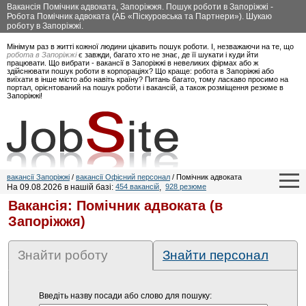
Вакансія Помічник адвоката, Запоріжжя. Пошук роботи в Запоріжжі -
Робота Помічник адвоката (АБ «Піскуровська та Партнери»). Шукаю
роботу в Запоріжжі.
Мінімум раз в житті кожної людини цікавить пошук роботи. І, незважаючи на те, що
робота в Запоріжжі
є завжди, багато хто не знає, де її шукати і куди йти
працювати. Що вибрати - вакансії в Запоріжжі в невеликих фірмах або ж
здійснювати пошук роботи в корпораціях? Що краще: робота в Запоріжжі або
виїхати в інше місто або навіть країну? Питань багато, тому ласкаво просимо на
портал, орієнтований на пошук роботи і вакансій, а також розміщення резюме в
Запоріжжі!
вакансії Запоріжжі
/
вакансії Офісний персонал
/ Помічник адвоката
На 09.08.2026 в нашій базі:
454 вакансій
,
928 резюме
Вакансія: Помічник адвоката (в
Запоріжжя)
Знайти роботу
Знайти персонал
Введіть назву посади або слово для пошуку: