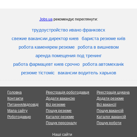
Jobs.ua
рекомендує переглянути:
трудоустройство ивано франковск
свежие вакансии директор киев
бариста резюме київ
робота каменярем резюме
робота в вишневом
аренда помещения под тренинг
работа фармацевт киев срочно
робота автомеханік
резюме тістоміс
вакансии водитель харьков
Головна
Реестрація роботодавця
Реестрація шукача
Контакти
Додати вакансію
Додати резюме
Питання/відповіді
Всі резюме
Всі вакансії
Мапа сайту
Пошук резюме
Пошук вакансій
Роботодавцю
Каталог резюме
Каталог вакансій
Пошук персоналу
Пошук роботи
Наші сайти