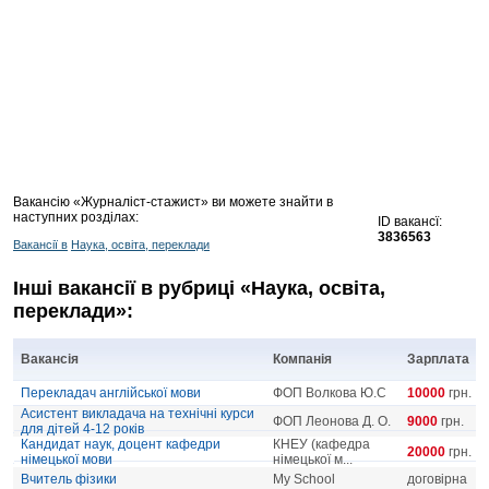
Вакансію «Журналіст-стажист» ви можете знайти в
наступних розділах:
ID вакансї:
3836563
Вакансії в
Наука, освіта, переклади
Інші вакансії в рубриці «Наука, освіта,
переклади»:
Вакансія
Компанія
Зарплата
Перекладач англійської мови
ФОП Волкова Ю.С
10000
грн.
Асистент викладача на технічні курси
ФОП Леонова Д. О.
9000
грн.
для дітей 4-12 років
Кандидат наук, доцент кафедри
КНЕУ (кафедра
20000
грн.
німецької мови
німецької м...
Вчитель фізики
My School
договірна