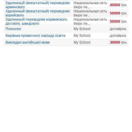
Удаленный (внештатный) переводчик
Национальная сеть
40000
грн.
армянского
бюро пе...
Удаленный (внештатный) переводчик
Национальная сеть
50000
грн.
корейского
бюро пе...
Удаленный переводчик норвежского,
Национальная сеть
50000
грн.
датского, шведского
бюро пе...
Психолог
My School
договірна
Керівник приватного закладу освіти
My School
договірна
Викладач англійської мови
My School
30000
грн.