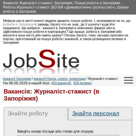
Вакансія Журналіст-стажист, Запоріжжя. Пошук роботи в Запоріжжі -
Робота Журналіст-стажист (БО БФ «Демократичне суспільство»). Шукаю
роботу в Запоріжжі.
Мінімум раз в житті кожної людини цікавить пошук роботи. І, незважаючи на те, що
робота в Запоріжжі
є завжди, багато хто не знає, де її шукати і куди йти
працювати. Що вибрати - вакансії в Запоріжжі в невеликих фірмах або ж
здійснювати пошук роботи в корпораціях? Що краще: робота в Запоріжжі або
виїхати в інше місто або навіть країну? Питань багато, тому ласкаво просимо на
портал, орієнтований на пошук роботи і вакансій, а також розміщення резюме в
Запоріжжі!
вакансії Запоріжжі
/
вакансії Наука, освіта, переклади
/ Журналіст-стажист
На 08.08.2026 в нашій базі:
454 вакансій
,
928 резюме
Вакансія: Журналіст-стажист (в
Запоріжжя)
Знайти роботу
Знайти персонал
Введіть назву посади або слово для пошуку: