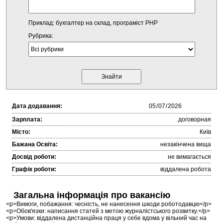
Приклад: бухгалтер на склад, програміст PHP
Рубрика:
Дата додавання:
Зарплата:
договорная
Місто:
Київ
Бажана Освіта:
незакінчена вища
Досвід роботи:
не вимагається
Графік роботи:
віддалена робота
Загальна інформація про вакансію
<p>Вимоги, побажання: чесність, не нанесення шкоди роботодавцю</p>
<p>Обов'язки: написання статей з метою журналістського розвитку.</p>
<p>Умови: віддалена дистанційна праця у себе вдома у вільний час на