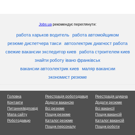
Jobs.ua
рекомендує переглянути:
работа харьков водитель
работа автомойщиком
резюме диспетчера такси
автоэлектрик диагност работа
свежие вакансии экспедитор киев
работа строителем киев
знайти роботу івано франківськ
вакансии автоэлектрик киев
маляр вакансии
экономист резюме
Головна
Реестрація роботодавця
Реестрація шукача
Контакти
Додати вакансію
Додати резюме
Питання/відповіді
Всі резюме
Всі вакансії
Мапа сайту
Пошук резюме
Пошук вакансій
Роботодавцю
Каталог резюме
Каталог вакансій
Пошук персоналу
Пошук роботи