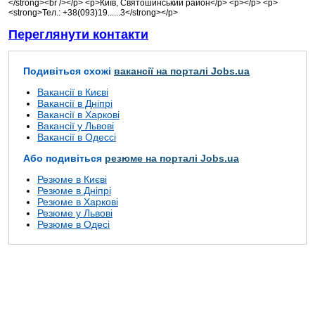
</strong><br /></p> <p>Київ, Святошинський район</p> <p></p> <p>
<strong>Тел.: +38(093)19......3</strong></p>
Переглянути контакти
Подивіться схожі
вакансії на порталі Jobs.ua
Вакансії в Києві
Вакансії в Дніпрі
Вакансії в Харкові
Вакансії у Львові
Вакансії в Одессі
Або подивіться
резюме на порталі Jobs.ua
Резюме в Києві
Резюме в Дніпрі
Резюме в Харкові
Резюме у Львові
Резюме в Одесі