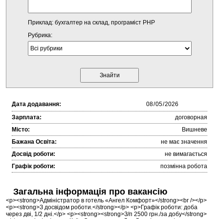
Приклад: бухгалтер на склад, програміст PHP
Рубрика:
Дата додавання:
Зарплата:
договорная
Місто:
Вишневе
Бажана Освіта:
не має значення
Досвід роботи:
не вимагається
Графік роботи:
позмінна робота
Загальна інформація про вакансію
<p><strong>Адміністратор в готель «Ангел Комфорт»</strong><br /></p>
<p><strong>З досвідом роботи.</strong></p> <p>Графік роботи: доба
через дві, 1/2 дні.</p> <p><strong><strong>З/п 2500 грн./за добу</strong>