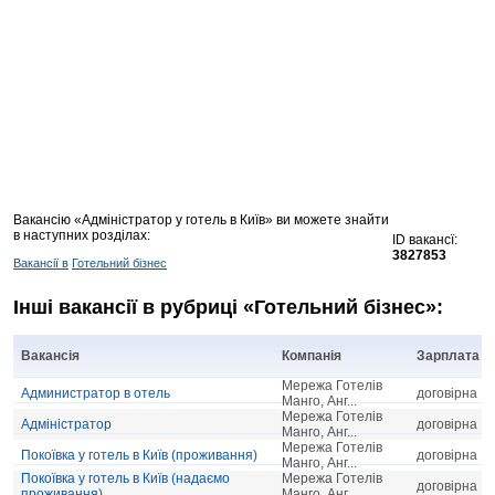
Вакансію «Адміністратор у готель в Київ» ви можете знайти
в наступних розділах:
ID вакансї:
3827853
Вакансії в
Готельний бізнес
Інші вакансії в рубриці «Готельний бізнес»:
Вакансія
Компанія
Зарплата
Мережа Готелів
Администратор в отель
договірна
Манго, Анг...
Мережа Готелів
Адміністратор
договірна
Манго, Анг...
Мережа Готелів
Покоївка у готель в Київ (проживання)
договірна
Манго, Анг...
Покоївка у готель в Київ (надаємо
Мережа Готелів
договірна
проживання)
Манго, Анг...