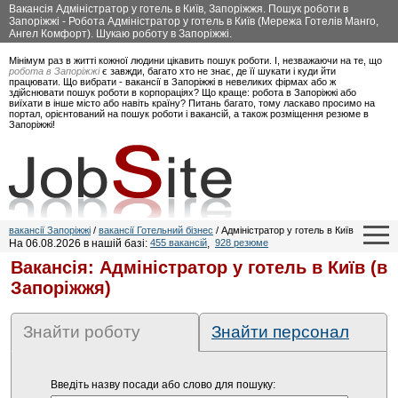
Вакансія Адміністратор у готель в Київ, Запоріжжя. Пошук роботи в
Запоріжжі - Робота Адміністратор у готель в Київ (Мережа Готелів Манго,
Ангел Комфорт). Шукаю роботу в Запоріжжі.
Мінімум раз в житті кожної людини цікавить пошук роботи. І, незважаючи на те, що
робота в Запоріжжі
є завжди, багато хто не знає, де її шукати і куди йти
працювати. Що вибрати - вакансії в Запоріжжі в невеликих фірмах або ж
здійснювати пошук роботи в корпораціях? Що краще: робота в Запоріжжі або
виїхати в інше місто або навіть країну? Питань багато, тому ласкаво просимо на
портал, орієнтований на пошук роботи і вакансій, а також розміщення резюме в
Запоріжжі!
вакансії Запоріжжі
/
вакансії Готельний бізнес
/ Адміністратор у готель в Київ
На 06.08.2026 в нашій базі:
455 вакансій
,
928 резюме
Вакансія: Адміністратор у готель в Київ (в
Запоріжжя)
Знайти роботу
Знайти персонал
Введіть назву посади або слово для пошуку: