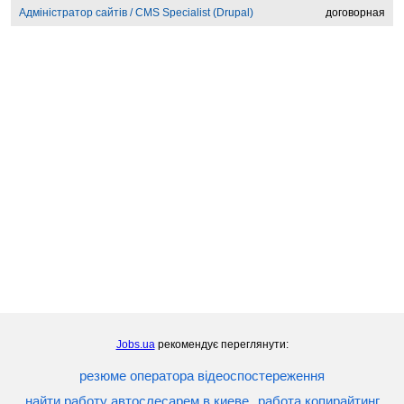
Адміністратор сайтів / CMS Specialist (Drupal)
договорная
Jobs.ua
рекомендує переглянути:
резюме оператора відеоспостереження
найти работу автослесарем в киеве
работа копирайтинг