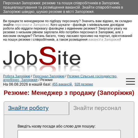
Персонал Запоріжжя: резюме та пошук співробітників в Запоріжжі,
працевлаштування та розміщення вакансій. Знайти співробітників в
Запоріжжі швидко, шукаю резюме в місті Запоріжжя.
Ви працюєте менеджером по підбору персоналу? Значить вам відомо, як складно
знайти
персонал в Запоріжжі
. Кого шукати - фахівців з мінімальним досвідом
роботи або віддати перевагу фахівцям з відмінним резюме? Звертати увагу на
резюме з низьким рівнем зарплати Або потрібен персонал в Запоріжжі, але з
високим окладом? Питань багато, тому ласкаво просимо на портал, орієнтований
на пошук резюме і співробітників, а також розміщення
вакансії в Запоріжжі
!
Робота Запоріжжі
/
Персонал Запоріжжі
/
Резюме Сільське господарство,
агробізнес, Запоріжжя
/ Резюме
На 06.08.2026 в нашій базі:
455 вакансій
,
928 резюме
Резюме: Менеджер з продажу (Запоріжжя)
Знайти роботу
Знайти персонал
Введіть назву посади або слово для пошуку: