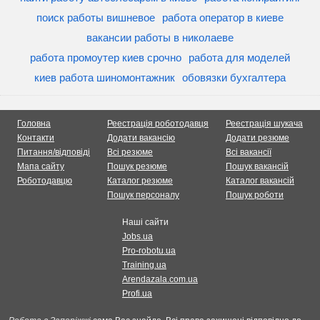
поиск работы вишневое
работа оператор в киеве
вакансии работы в николаеве
работа промоутер киев срочно
работа для моделей
киев работа шиномонтажник
обовязки бухгалтера
Головна
Реестрація роботодавця
Реестрація шукача
Контакти
Додати вакансію
Додати резюме
Питання/відповіді
Всі резюме
Всі вакансії
Мапа сайту
Пошук резюме
Пошук вакансій
Роботодавцю
Каталог резюме
Каталог вакансій
Пошук персоналу
Пошук роботи
Наші сайти
Jobs.ua
Pro-robotu.ua
Training.ua
Arendazala.com.ua
Profi.ua