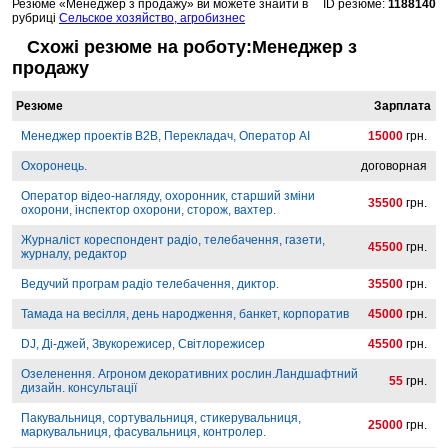
Резюме «Менеджер з продажу» ви можете знайти в
ID резюме:
1188140
рубриці
Сельское хозяйство, агробизнес
Схожі резюме на роботу:Менеджер з
продажу
Резюме
Зарплата
Менеджер проектів B2B, Перекладач, Оператор AI
15000
грн.
Охоронець.
договорная
Оператор відео-нагляду, охоронник, старший зміни
35500
грн.
охорони, інспектор охорони, сторож, вахтер.
Журналіст кореспондент радіо, телебачення, газети,
45500
грн.
журналу, редактор
Ведучий програм радіо телебачення, диктор.
35500
грн.
Тамада на весілля, день народження, банкет, корпоратив
45000
грн.
DJ, Ді-джей, Звукорежисер, Світлорежисер
45500
грн.
Озеленення. Агроном декоративних рослин.Ландшафтний
55
грн.
дизайн. консультації
Пакувальниця, сортувальниця, стикерувальниця,
25000
грн.
маркувальниця, фасувальниця, контролер.