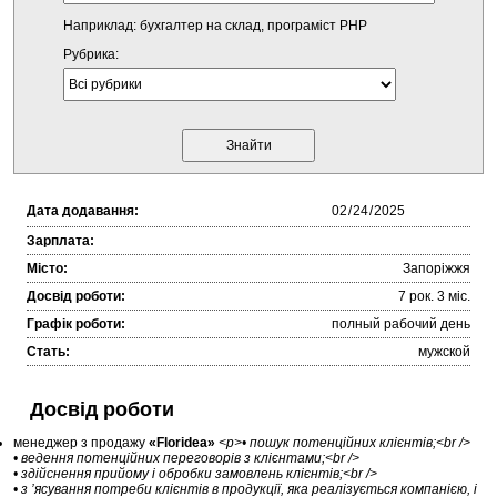
Наприклад: бухгалтер на склад, програміст PHP
Рубрика:
Дата додавання:
Зарплата:
Місто:
Запоріжжя
Досвід роботи:
7 рок. 3 міc.
Графік роботи:
полный рабочий день
Стать:
мужской
Досвід роботи
менеджер з продажу
«Floridea»
<p>• пошук потенційних клієнтів;<br />
• ведення потенційних переговорів з клієнтами;<br />
• здійснення прийому і обробки замовлень клієнтів;<br />
• з ’ясування потреби клієнтів в продукції, яка реалізується компанією, і