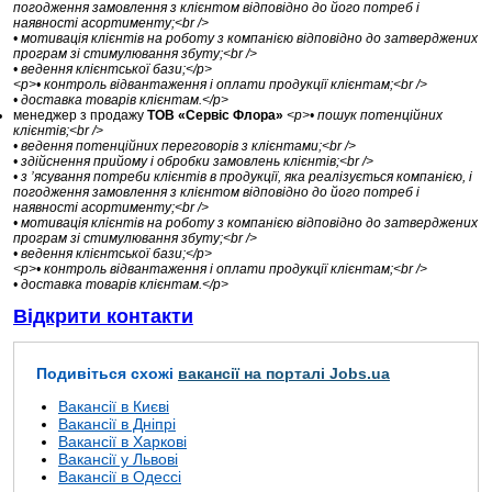
погодження замовлення з клієнтом відповідно до його потреб і
наявності асортименту;<br />
• мотивація клієнтів на роботу з компанією відповідно до затверджених
програм зі стимулювання збуту;<br />
• ведення клієнтської бази;</p>
<p>• контроль відвантаження і оплати продукції клієнтам;<br />
• доставка товарів клієнтам.</p>
менеджер з продажу
ТОВ «Сервіс Флора»
<p>• пошук потенційних
клієнтів;<br />
• ведення потенційних переговорів з клієнтами;<br />
• здійснення прийому і обробки замовлень клієнтів;<br />
• з ’ясування потреби клієнтів в продукції, яка реалізується компанією, і
погодження замовлення з клієнтом відповідно до його потреб і
наявності асортименту;<br />
• мотивація клієнтів на роботу з компанією відповідно до затверджених
програм зі стимулювання збуту;<br />
• ведення клієнтської бази;</p>
<p>• контроль відвантаження і оплати продукції клієнтам;<br />
• доставка товарів клієнтам.</p>
Відкрити контакти
Подивіться схожі
вакансії на порталі Jobs.ua
Вакансії в Києві
Вакансії в Дніпрі
Вакансії в Харкові
Вакансії у Львові
Вакансії в Одессі