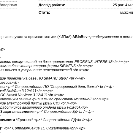
Запоріжжя
Досвід роботи:
25 рок. 4 міc
Стать:
мужско
удования участка промавтоматики (КИПиА)
ABInBev
<p>обслуживание и ремо
/p>
>
вание коммуникаций на базе протоколов: PROFIBUS, INTERBUS<br /></p>
ем на базе контроллеров фирмы SIEMENS.<br /></p>
для поиска и устранение неисправностей <br /></p>
ие проекты на базе ПО SIMATIC Step7 <br /></p>
цессов.</p>
ины
<p>* Сопровождение ПО “Операционный день банка”<br /></p>
ll NetWare 3.12/4.11<br /></p>
С Novell NetWare 3.12/4.11<br /></p>
живать удаленные филиалы по средствам модемной <br /></p>
ие электронной почты (язык СИ).<br /></p>
 работников валютного отдела (язык FoxPro).</p>
. Защиты населения
<p>* Сопровождение БД<br /></p>
>
жимости “Гротеск”
<p>* Сопровождение БД<br /></p>
>
щ”
<p>* Сопровождение 1С бухгалтерии<br /></p>
>