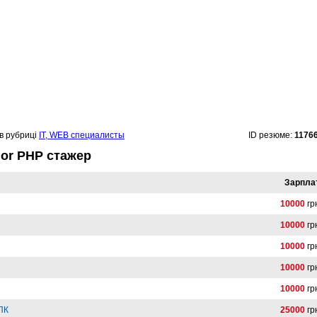
в рубриці
IT, WEB специалисты
ID резюме:
1176
ior PHP стажер
Зарпла
10000
гр
10000
гр
10000
гр
10000
гр
10000
гр
 ПК
25000
гр