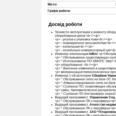
Місто:
Графік роботи:
Досвід роботи
Техник по эксплуатации и ремонту обор
оборудования цехов:<br /></p>
<p> - розлив и упаковка пива<br /></p>
<p> - пивоваренное производство<br /><
<p> - котельная<br /></p>
<p> - холодильно-компрессорный цех</p
Инженер-электронщик
InBev
<p>Обслужи
<p> * Обслуживание существующих сист
<p> * Использование ПО SIMATIC Step7 
<p> оборудования. <br /></p>
<p> * Внесение изменений в существующ
<p> модернизация технологических про
Инженер 1-ой категории
Сбербанк Укра
<p> * Обслуживание сети на базе ОС Nove
<p> * Администрирование сети на базе О
<p> * Создание ПО, позволяющее обслу
<p> связи. Автоматическое распределен
<p> * Создание ПО для проверки знаний
Ведущий программист.
Управление Соц
<p> * Обслуживание ПК и периферии</p
Ведущий программист.
Агентство недви
<p> * Обслуживание ПК и периферии</p
Ведущий программист.
ЗАО “Плодоово
<p> * Обслуживание ПК и периферии</p