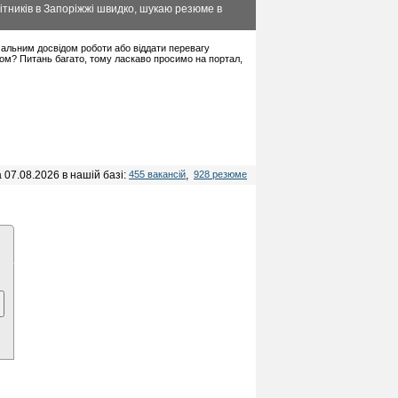
ітників в Запоріжжі швидко, шукаю резюме в
німальним досвідом роботи або віддати перевагу
дом? Питань багато, тому ласкаво просимо на портал,
 07.08.2026 в нашій базі:
455 вакансій
,
928 резюме