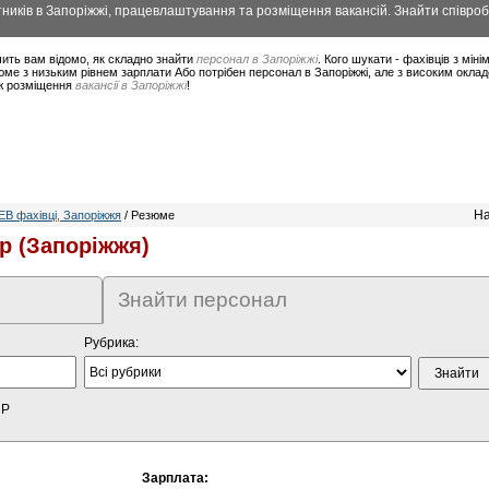
ників в Запоріжжі, працевлаштування та розміщення вакансій. Знайти співроб
ить вам відомо, як складно знайти
персонал в Запоріжжі
. Кого шукати - фахівців з мі
ме з низьким рівнем зарплати Або потрібен персонал в Запоріжжі, але з високим окла
ож розміщення
вакансії в Запоріжжі
!
На
EB фахівці, Запоріжжя
/ Резюме
р (Запоріжжя)
Знайти персонал
Рубрика:
HP
Зарплата: