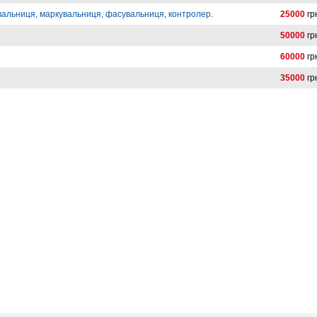
вальниця, маркувальниця, фасувальниця, контролер.
25000
гр
50000
гр
60000
гр
35000
гр