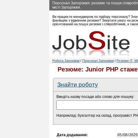
Персонал Запоріжжя: резюме та пошук співробіт
місті Запоріжжя.
Ви працюєте менеджером по підбору персоналу? Знач
фахівцям з відмінним резюме? Звертати увагу на резю
орієнтований на пошук резюме і співробітників, а так
Робота Запоріжжі
/
Персонал Запоріжжі
/
Резюме IT, W
Резюме: Junior PHP стаже
Знайти роботу
Введіть назву посади або слово для пошуку:
Наприклад: бухгалтер на склад, програміст P
Дата додавання: