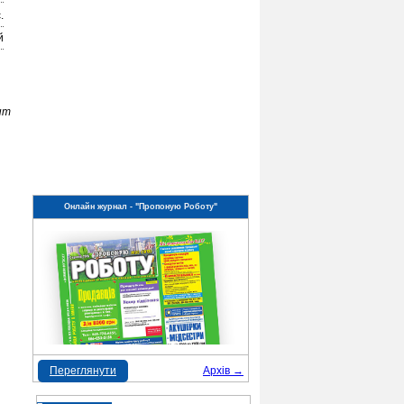
.
й
нт
Онлайн журнал - "Пропоную Роботу"
Переглянути
Архів →