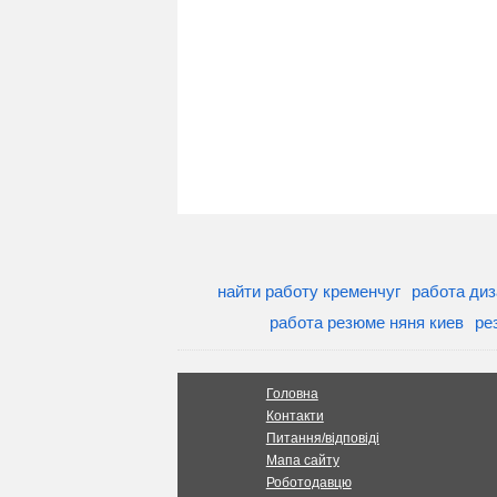
найти работу кременчуг
работа ди
работа резюме няня киев
ре
Головна
Контакти
Питання/відповіді
Мапа сайту
Роботодавцю