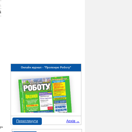
.
й
Онлайн журнал - "Пропоную Роботу"
Переглянути
Архів →
p>