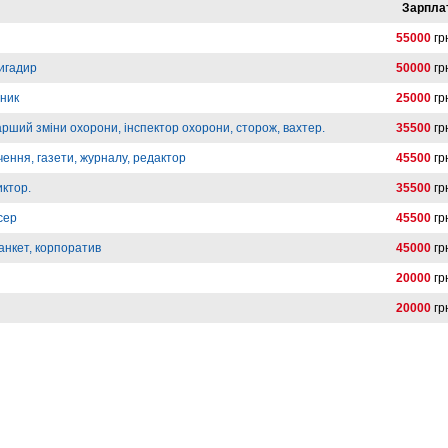
Зарпла
55000
гр
ригадир
50000
гр
вник
25000
гр
арший зміни охорони, інспектор охорони, сторож, вахтер.
35500
гр
ення, газети, журналу, редактор
45500
гр
иктор.
35500
гр
сер
45500
гр
анкет, корпоратив
45000
гр
20000
гр
20000
гр