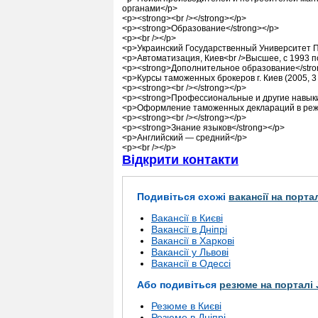
органами</p>
<p><strong><br /></strong></p>
<p><strong>Образование</strong></p>
<p><br /></p>
<p>Украинский Государственный Университет 
<p>Автоматизация, Киев<br />Высшее, с 1993 по
<p><strong>Дополнительное образование</stro
<p>Курсы таможенных брокеров г. Киев (2005, 3
<p><strong><br /></strong></p>
<p><strong>Профессиональные и другие навыки
<p>Оформление таможенных деклараций в режим
<p><strong><br /></strong></p>
<p><strong>Знание языков</strong></p>
<p>Английский — средний</p>
<p><br /></p>
Відкрити контакти
Подивіться схожі
вакансії на порта
Вакансії в Києві
Вакансії в Дніпрі
Вакансії в Харкові
Вакансії у Львові
Вакансії в Одессі
Або подивіться
резюме на порталі 
Резюме в Києві
Резюме в Дніпрі