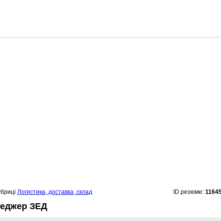
убриці
Логистика, доставка, склад
ID резюме:
1164
неджер ЗЕД