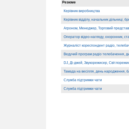
Резюме
Керівник виробництва
Керівник відділу, начальник дільниці, б
Агроном, Менеджер, Торговий предста
Оператор відео-нагляду, охоронник, ст
Журналіст кореспондент радіо, телебач
Ведучий програм радіо телебачення, д
DJ, Ді-джей, Звукорежисер, Світлорежи
Тамада на весілля, день народження, б
Служба підтримки чати
Служба підтримки чати