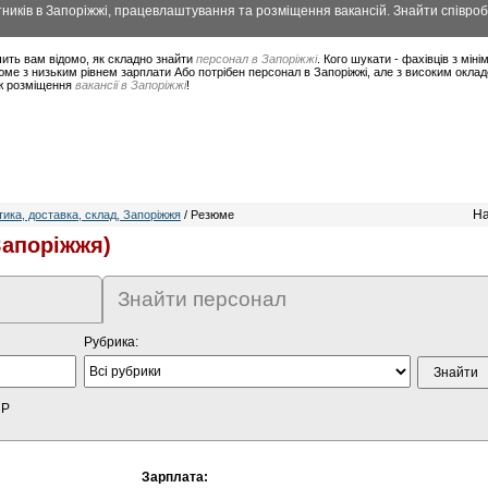
ників в Запоріжжі, працевлаштування та розміщення вакансій. Знайти співроб
ить вам відомо, як складно знайти
персонал в Запоріжжі
. Кого шукати - фахівців з мі
ме з низьким рівнем зарплати Або потрібен персонал в Запоріжжі, але з високим окла
ож розміщення
вакансії в Запоріжжі
!
На
ика, доставка, склад, Запоріжжя
/ Резюме
апоріжжя)
Знайти персонал
Рубрика:
HP
Зарплата: