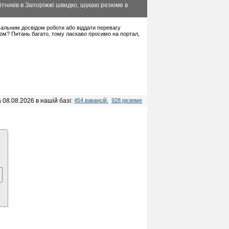
ітників в Запоріжжі швидко, шукаю резюме в
німальним досвідом роботи або віддати перевагу
дом? Питань багато, тому ласкаво просимо на портал,
 08.08.2026 в нашій базі:
454 вакансій
,
928 резюме