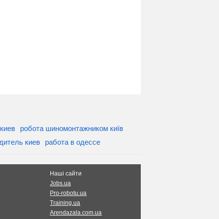
киев
робота шиномонтажником київ
дитель киев
работа в одессе
Наші сайти
Jobs.ua
Pro-robotu.ua
Training.ua
Arendazala.com.ua