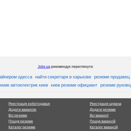
Jobs.ua
рекомендує переглянути:
зайнером одесса
найти секретаря в харькове
резюме продавец 
зюме автоелектрик киев
киев резюме официант
резюме руково
Реестрація роботодавця
Реестрація шукача
Додати вакансію
Додати резюме
Всі резюме
Всі вакансії
Пошук резюме
Пошук вакансій
Каталог резюме
Каталог вакансій