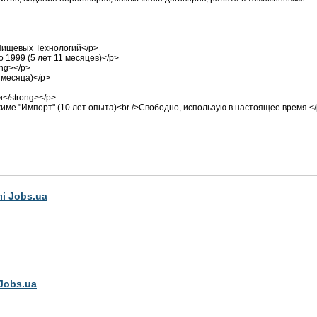
Пищевых Технологий</p>
 1999 (5 лет 11 месяцев)</p>
ng></p>
 месяца)</p>
</strong></p>
е "Импорт" (10 лет опыта)<br />Свободно, использую в настоящее время.<
лі Jobs.ua
Jobs.ua