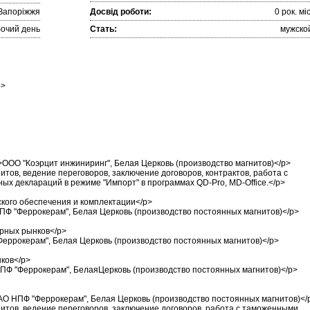
Запоріжжя
Досвід роботи:
0 рок. міc
очий день
Стать:
мужско
p>
 />ООО "Коэрцит инжиниринг", Белая Церковь (производство магнитов)</p>
тов, ведение переговоров, заключение договоров, контрактов, работа с
 деклараций в режиме "Импорт" в программах QD-Pro, MD-Office.</p>
кого обеспечения и комплектации</p>
 НПФ "Феррокерам", Белая Церковь (производство постоянных магнитов)</p>
рных рынков</p>
"Феррокерам", Белая Церковь (производство постоянных магнитов)</p>
ков</p>
 НПФ "Феррокерам", БелаяЦерковь (производство постоянных магнитов)</p>
>ЗАО НПФ "Феррокерам", Белая Церковь (производство постоянных магнитов)</
итов, ведение переговоров, заключение договоров, работа с таможенными