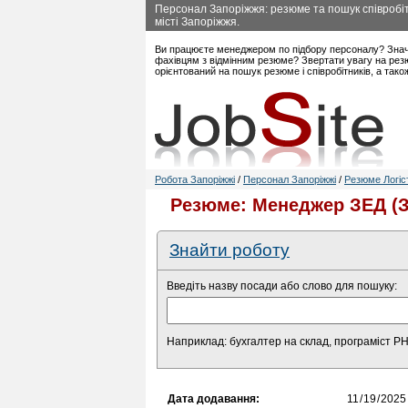
Персонал Запоріжжя: резюме та пошук співробіт
місті Запоріжжя.
Ви працюєте менеджером по підбору персоналу? Знач
фахівцям з відмінним резюме? Звертати увагу на резю
орієнтований на пошук резюме і співробітників, а так
Робота Запоріжжі
/
Персонал Запоріжжі
/
Резюме Логіст
Резюме: Менеджер ЗЕД (З
Знайти роботу
Введіть назву посади або слово для пошуку:
Наприклад: бухгалтер на склад, програміст P
Дата додавання: