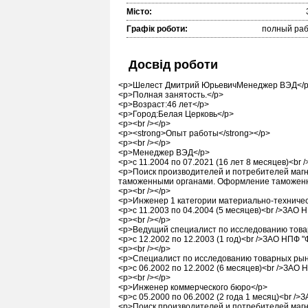
Місто:
Графік роботи:
полный раб
Досвід роботи
<p>Шелест Дмитрий ЮрьевичМенеджер ВЭД</
<p>Полная занятость.</p>
<p>Возраст:46 лет</p>
<p>Город:Белая Церковь</p>
<p><br /></p>
<p><strong>Опыт работы</strong></p>
<p><br /></p>
<p>Менеджер ВЭД</p>
<p>с 11.2004 по 07.2021 (16 лет 8 месяцев)<br
<p>Поиск производителей и потребителей магни
таможенными органами. Оформление таможенных
<p><br /></p>
<p>Инженер 1 категории материально-техничес
<p>с 11.2003 по 04.2004 (5 месяцев)<br />ЗАО
<p><br /></p>
<p>Ведущий специалист по исследованию това
<p>с 12.2002 по 12.2003 (1 год)<br />ЗАО НПФ 
<p><br /></p>
<p>Специалист по исследованию товарных рын
<p>с 06.2002 по 12.2002 (6 месяцев)<br />ЗАО
<p><br /></p>
<p>Инженер коммерческого бюро</p>
<p>с 05.2000 по 06.2002 (2 года 1 месяц)<br /
<p>Поиск производителей и потребителей магн