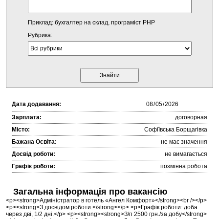
Приклад: бухгалтер на склад, програміст PHP
Рубрика:
Дата додавання:
Зарплата:
договорная
Місто:
Софіївська Борщагівка
Бажана Освіта:
не має значення
Досвід роботи:
не вимагається
Графік роботи:
позмінна робота
Загальна інформація про вакансію
<p><strong>Адміністратор в готель «Ангел Комфорт»</strong><br /></p>
<p><strong>З досвідом роботи.</strong></p> <p>Графік роботи: доба
через дві, 1/2 дні.</p> <p><strong><strong>З/п 2500 грн./за добу</strong>