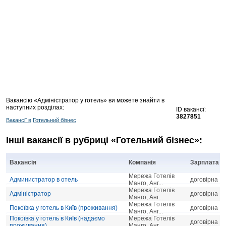
Вакансію «Адміністратор у готель» ви можете знайти в
наступних розділах:
ID вакансї:
3827851
Вакансії в
Готельний бізнес
Інші вакансії в рубриці «Готельний бізнес»:
Вакансія
Компанія
Зарплата
Мережа Готелів
Администратор в отель
договірна
Манго, Анг...
Мережа Готелів
Адміністратор
договірна
Манго, Анг...
Мережа Готелів
Покоївка у готель в Київ (проживання)
договірна
Манго, Анг...
Покоївка у готель в Київ (надаємо
Мережа Готелів
договірна
проживання)
Манго, Анг...