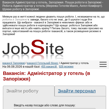
Вакансія Адміністратор у готель, Запоріжжя. Пошук роботи в Запоріжжі -
Робота Адміністратор у готель (Мережа Готелів Манго, Ангел Комфорт).
Шукаю роботу в Запоріжжі.
Мінімум раз в житті кожної людини цікавить пошук роботи. І, незважаючи на те, що
робота в Запоріжжі
є завжди, багато хто не знає, де її шукати і куди йти
працювати. Що вибрати - вакансії в Запоріжжі в невеликих фірмах або ж
здійснювати пошук роботи в корпораціях? Що краще: робота в Запоріжжі або
виїхати в інше місто або навіть країну? Питань багато, тому ласкаво просимо на
портал, орієнтований на пошук роботи і вакансій, а також розміщення резюме в
Запоріжжі!
вакансії Запоріжжі
/
вакансії Готельний бізнес
/ Адміністратор у готель
На 06.08.2026 в нашій базі:
455 вакансій
,
928 резюме
Вакансія: Адміністратор у готель (в
Запоріжжя)
Знайти роботу
Знайти персонал
Введіть назву посади або слово для пошуку: