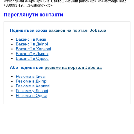
</strong><br /></p> <p>Київ, Святошинський район</p> <p><strong>Тел.:
+38(093)19......3</strong></p>
Переглянути контакти
Подивіться схожі
вакансії на порталі Jobs.ua
Вакансії в Києві
Вакансії в Дніпрі
Вакансії в Харкові
Вакансії у Львові
Вакансії в Одессі
Або подивіться
резюме на порталі Jobs.ua
Резюме в Києві
Резюме в Дніпрі
Резюме в Харкові
Резюме у Львові
Резюме в Одесі