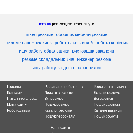
Jobs.ua
рекомендує переглянути:
швея резюме
сборщик мебели резюме
резюме сапожник киев
робота львів водій
робота керівник
ищу работу обвальщика
рихтовщик вакансии
резюме складальник київ
инженер резюме
ищу работу в одессе охранником
Головна
Реестрація роботодавця
Реестрація шукача
Контакти
Додати вакансію
Додати резюме
Питання/відповіді
Всі резюме
Всі вакансії
Мапа сайту
Пошук резюме
Пошук вакансій
Роботодавцю
Каталог резюме
Каталог вакансій
Пошук персоналу
Пошук роботи
Наші сайти